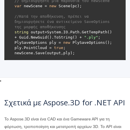
// δημιουργήστε μια παρουσία του newScene
var
 newScene = 
new
//Κατά την αποθήκευση, πρέπει να 
δημιουργήσετε ένα αντικείμενο SaveOptions 
της μορφής αποθήκευσης
string
 output=System.IO.Path.GetTempPath() 
+ Guid.NewGuid().ToString() + 
".ply"
PlySaveOptions ply = 
new
ply.PointCloud = 
true
Σχετικά με Aspose.3D for .NET API
Το Aspose.3D είναι ένα CAD και ένα Gameware API για τη
φόρτωση, τροποποίηση και μετατροπή αρχείων 3D. Το API είναι