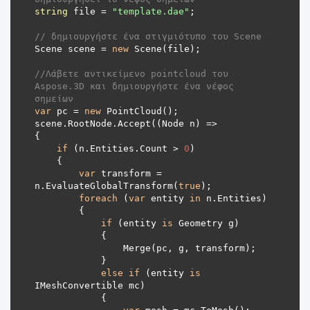
string
 file = 
"template.dae"
// δημιουργήστε ένα στιγμιότυπο του Scene
Scene scene = 
new
//Λάβετε αντικείμενο pointcloud του 
Aspose.3D και δημιουργήστε ένα νέφος 
σημείων
var
 pc = 
new
if
 (n.Entities.Count > 
0
var
 transform = 
n.EvaluateGlobalTransform(
true
foreach
 (
var
 entity 
in
if
 (entity 
is
else
if
 (entity 
is