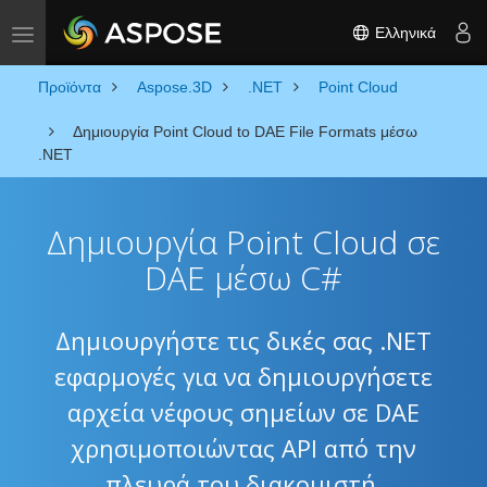
Ελληνικά
Toggle navigation
Προϊόντα
Aspose.3D
.NET
Point Cloud
Δημιουργία Point Cloud to DAE File Formats μέσω
.NET
Δημιουργία Point Cloud σε
DAE μέσω C#
Δημιουργήστε τις δικές σας .NET
εφαρμογές για να δημιουργήσετε
αρχεία νέφους σημείων σε DAE
χρησιμοποιώντας API από την
πλευρά του διακομιστή.