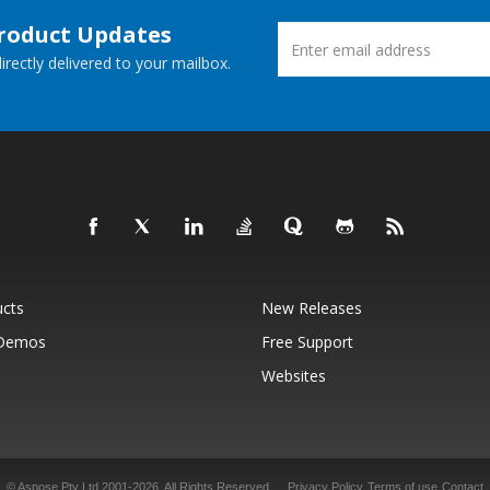
Product Updates
rectly delivered to your mailbox.
ucts
New Releases
 Demos
Free Support
Websites
© Aspose Pty Ltd 2001-2026.
All Rights Reserved.
Privacy Policy
Terms of use
Contact