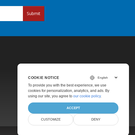
Submit
COOKIE NOTICE
Pricing
To provide you with the best experience, we use
cookies for personalization, analytics, and ads. By
Paid Support
using our site, you agree to
our cookie policy
.
About
ACCEPT
CUSTOMIZE
DENY