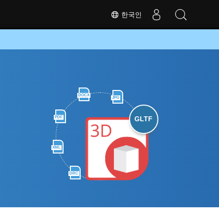
한국인
DOCX
JPG
PDF
GLTF
XML
DRC