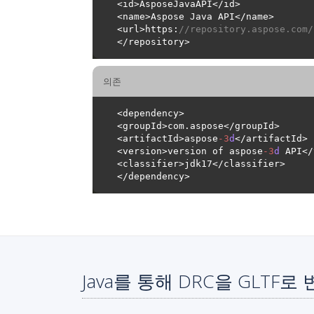
<url>https:
//repository.aspose.com/
의존
<artifactId>aspose
-
3
d
<version>version of aspose
-
3
d
Java를 통해 DRC을 GLTF