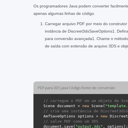
Os programadores Java podem converter facilment
apenas algumas linhas de código.
Carregar arquivo PDF por meio do construtor
instância de Discreet3dsSaveOptions1. Defin
para conversão avançada1. Chame o método
de saída com extensão de arquivo 3DS e obj
PDF para 3DS Java Código-fonte de conversão
// carregue o PDF em um objeto de Sce
Scene document = 
new
 Scene(
"template.
// crie uma instância de Discreet3dsS
AmfSaveOptions options = 
new
// salve PDF como um 3DS 
document.save(
"output.3ds"