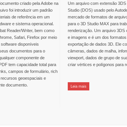
documento criado pela Adobe na
Um arquivo com extensão 3DS r
uivo foi introduzir um padrão
Studio (DOS) usado pelo Autode
eriais de referência em um
mercado de formatos de arquiv
rdware e sistema operacional.
para o 3D Studio MAX para tra
bat Reader/Writer, bem como
renderização. Um arquivo 3DS 
ome, Safari, Firefox por meio
e imagens e é um dos formatos 
 software disponíveis
exportação de dados 3D. Ele c
seus documentos para o
câmeras, dados de malha, infor
qualquer componente de
viewport, dados de grupo de sua
 PDF tem capacidade total para
criar vértices e polígonos para
nks, campos de formulário, rich
, recursos geoespaciais e
onte documento.
Leia mais