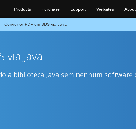
Products
Purchase
Support
Websites
About
Converter PDF em 3DS via Java
 via Java
o a biblioteca Java sem nenhum software 