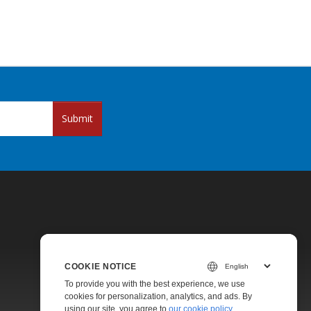
Submit
COOKIE NOTICE
Pricing
To provide you with the best experience, we use
cookies for personalization, analytics, and ads. By
Paid Support
using our site, you agree to
our cookie policy
.