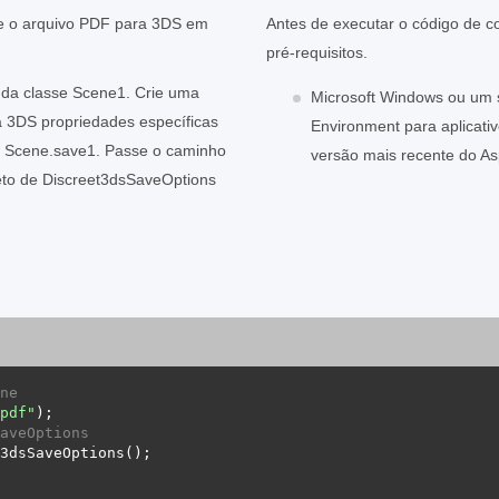
e o arquivo PDF para 3DS em
Antes de executar o código de c
pré-requisitos.
 da classe Scene1. Crie uma
Microsoft Windows ou um 
a 3DS propriedades específicas
Environment para aplicati
 Scene.save1. Passe o caminho
versão mais recente do A
eto de Discreet3dsSaveOptions
ne 
pdf"
aveOptions 