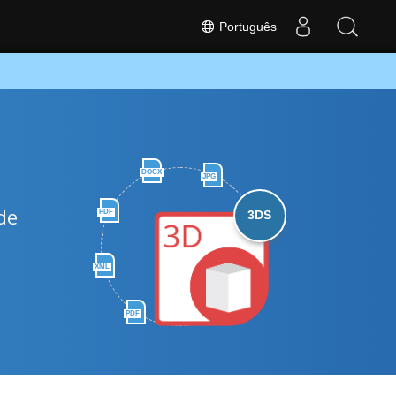
Português
DOCX
JPG
de
PDF
3DS
XML
PDF