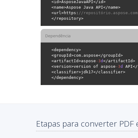
<url>https:
//repositório.aspose.com
Dependência
<artifactId>aspose
-
3
d
<version>version of aspose
-
3
d
Etapas para converter PDF 