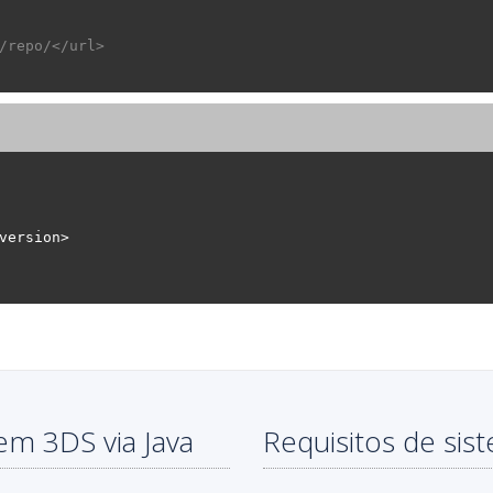
/repo/</url>
em 3DS via Java
Requisitos de sis