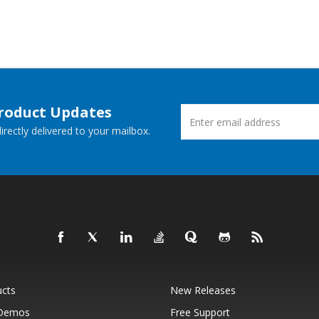
Product Updates
rectly delivered to your mailbox.
ucts
New Releases
 Demos
Free Support