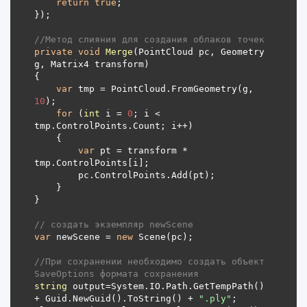
return
true
//Метод слияния для создания облаков точек
private
void
Merge
(
PointCloud pc, Geometry 
g, Matrix4 transform
)
var
 tmp = PointCloud.FromGeometry(g, 
10
for
 (
int
 i = 
0
; i < 
var
 pt = transform * 
// создать экземпляр newScene
var
 newScene = 
new
//При сохранении необходимо создать объект 
SaveOptions формата сохранения
string
 output=System.IO.Path.GetTempPath() 
+ Guid.NewGuid().ToString() + 
".ply"