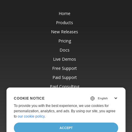
Home
Products
New Releases
Pricing
Docs
Live Demos
Free Support
Paid Support
Paid Consulting
Blog
COOKIE NOTICE
Websites
To provide you with the best experience, we use cookies for
personalization, analytics, and ads. By using our site, you agree
About
to
our cookie policy
.
ACCEPT