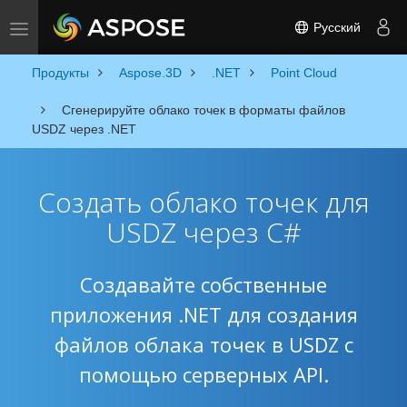
Русский
Toggle navigation
Продукты
Aspose.3D
.NET
Point Cloud
Сгенерируйте облако точек в форматы файлов
USDZ через .NET
Создать облако точек для
USDZ через C#
Создавайте собственные
приложения .NET для создания
файлов облака точек в USDZ с
помощью серверных API.