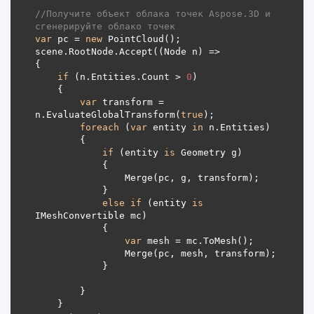
//Получите объект облака точек Aspose.3D и 
сгенерируйте облако точек
var
 pc = 
new
if
 (n.Entities.Count > 
0
var
 transform = 
n.EvaluateGlobalTransform(
true
foreach
 (
var
 entity 
in
if
 (entity 
is
else
if
 (entity 
is
var