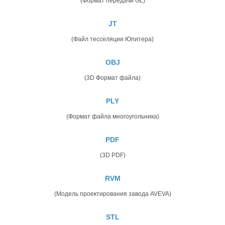
(Формат передачи GL)
JT
(Файл тесселяции Юпитера)
OBJ
(3D Формат файла)
PLY
(Формат файла многоугольника)
PDF
(3D PDF)
RVM
(Модель проектирования завода AVEVA)
STL