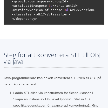
<artifactId>aspose
-
3
d
<version>version of aspose
-
3
d
Steg för att konvertera STL till OBJ
via Java
Java-programmerare kan enkelt konvertera STL-filen till OBJ på
bara några rader kod.
Ladda STL-filen via konstruktorn för Scene-klassen1.
Skapa en instans av ObjSaveOptions1. Ställ in OBJ
specifika egenskaper för avancerad konvertering1. Ring