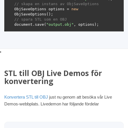
// skapa en instans av ObjSaveOptions 
ObjSaveOptions options = 
new
// spara STL som en OBJ 
document.save(
"output.obj"
STL till OBJ Live Demos för
konvertering
Konvertera STL till OBJ
just nu genom att besöka vår Live
Demos-webbplats. Livedemon har följande fördelar