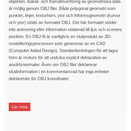
objekten. Bakåt- och framåtöverföring av geometriska data
är möjlig genom OBJ filer. Både polygonal geometri som
punkter, linjer, texturhörn, ytor och friformsgeometri (kurvor
och ytor) stöds av formatet OBJ. Det här formatet stöder
inte animering eller information relaterad till ljus och sceners
position. En OBJ-fil är vanligtvis en slutprodukt av 3D-
modelleringsprocessen som genereras av en CAD
(Computer Aided Design). Standardordningen för att lagra
hörn är moturs för att undvika explicit deklaration av
ansiktsnormaler. Även om OBJ filer deklarerar
skalinformation i en kommentarsrad har inga enheter
deklarerats för OBJ koordinater.
Läs mera