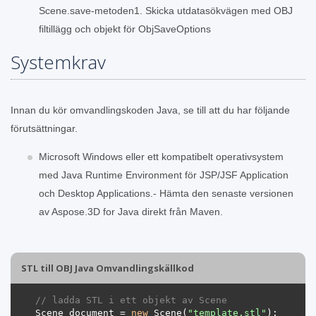
Scene.save-metoden1. Skicka utdatasökvägen med OBJ
filtillägg och objekt för ObjSaveOptions
Systemkrav
Innan du kör omvandlingskoden Java, se till att du har följande
förutsättningar.
Microsoft Windows eller ett kompatibelt operativsystem
med Java Runtime Environment för JSP/JSF Application
och Desktop Applications.- Hämta den senaste versionen
av Aspose.3D for Java direkt från Maven.
STL till OBJ Java Omvandlingskällkod
// ladda STL i ett objekt av Scene 
Scene document = 
new
 Scene(
"template.stl"