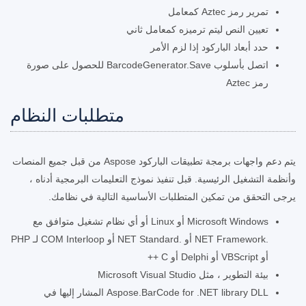
تمرير رمز Aztec كمعامل
تعيين النص ليتم ترميزه كمعامل ثاني
حدد أبعاد الباركود إذا لزم الأمر
اتصل بأسلوب BarcodeGenerator.Save للحصول على صورة
رمز Aztec
متطلبات النظام
يتم دعم واجهات برمجة تطبيقات الباركود Aspose من قبل جميع المنصات
وأنظمة التشغيل الرئيسية. قبل تنفيذ نموذج التعليمات البرمجية أدناه ،
يرجى التحقق من تمكين المتطلبات الأساسية التالية في نظامك.
Microsoft Windows أو Linux أو أي نظام تشغيل متوافق مع
.NET Framework أو .NET Standard أو COM Interloop لـ PHP
أو VBScript أو Delphi أو C ++
بيئة التطوير ، مثل Microsoft Visual Studio
Aspose.BarCode for .NET library DLL المشار إليها في