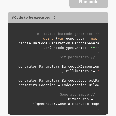
Code to be executed - C#
// Initialize barcode generator
using
 (
var
 generator = 
new
Aspose.BarCode.Generation.BarcodeGenera
tor(EncodeTypes.
Aztec
, 
"
"
// Set parameters
generator.Parameters.Barcode.XDimension
.Millimeters *= 
2
generator.Parameters.Barcode.CodeTextPa
rameters.Location = CodeLocation.
Below
// Generate image
  Bitmap res = 
}
