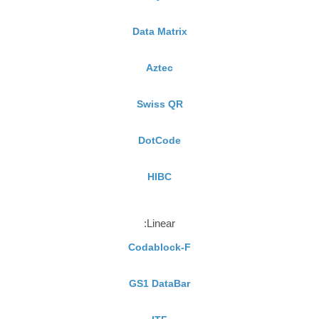
Data Matrix
Aztec
Swiss QR
DotCode
HIBC
Linear:
Codablock-F
GS1 DataBar