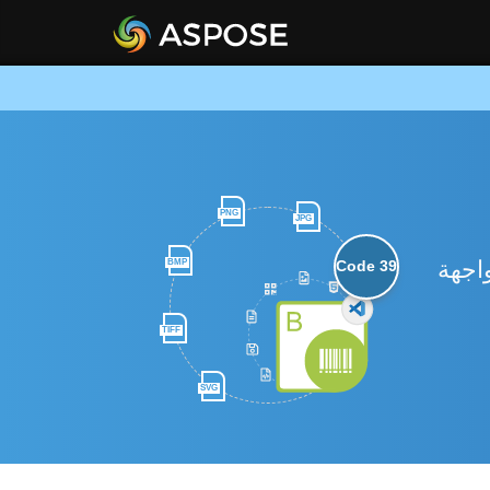
PNG
JPG
انب الخادم لواجهة
BMP
Code 39
TIFF
SVG