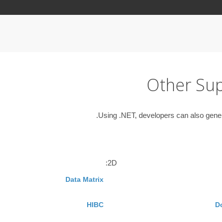
Other Su
Using .NET, developers can also generat
2D:
Data Matrix
HIBC
D