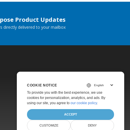
spose Product Updates
 directly delivered to your mailbox.
COOKIE NOTICE
Pricing
To provide you with the best experience, we use
cookies for personalization, analytics, and ads. By
Paid Support
using our site, you agree to
our cookie policy
.
About
ACCEPT
CUSTOMIZE
DENY