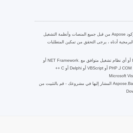
يتم دعم واجهات برمجة تطبيقات الباركود Aspose من قبل جميع المنصات وأنظمة التشغيل
 البرمجية أدناه ، يرجى التحقق من تمكين المتطلبات
Microsoft Windows أو Linux أو أي نظام تشغيل متوافق مع .NET Framework أو
Aspose.BarCode for .NET library DLL المشار إليها في مشروعك - قم بالتثبيت من