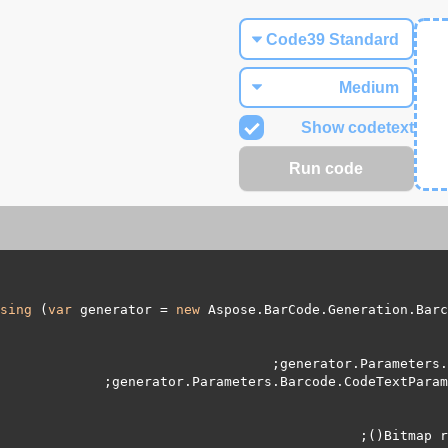
Show codetext
sing
 (
var
 generator = 
new
 Aspose.BarCode.Generation.Barc