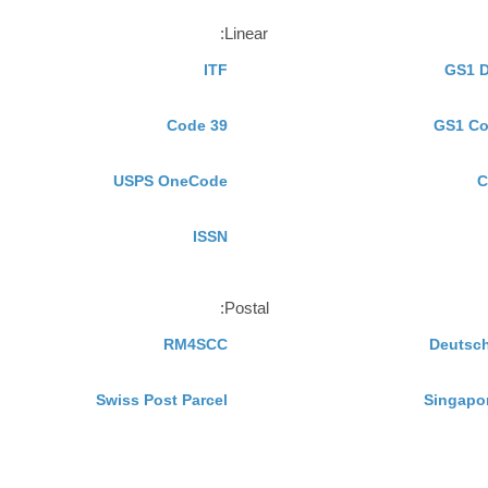
Linear:
ITF
GS1 D
Code 39
GS1 Co
USPS OneCode
C
ISSN
Postal:
RM4SCC
Deutsch
Swiss Post Parcel
Singapo