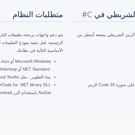
متطلبات النظام
هّل Aspose.BarCode للمطورين إنشاء صور Code 39 الرمز الشريطي ببضعة أسطر من
الرئيسية. قبل تنفيذ نموذج التعليمات
الأساسية التالية في نظامك.
.NET Standard أو COM Interloop لـ PHP أو VBScript أو Delphi أو C ++
بيئة التطوير ، مثل Microsoft Visual Studio
اتصل بأسلوب BarcodeGenerator.Save للحصول على صورة Code 39 الرمز
NuGet باستخدام الزر Download