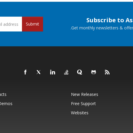
Subscribe to A
Submit
Get monthly newsletters & offers
ucts
New Releases
 Demos
Free Support
Websites