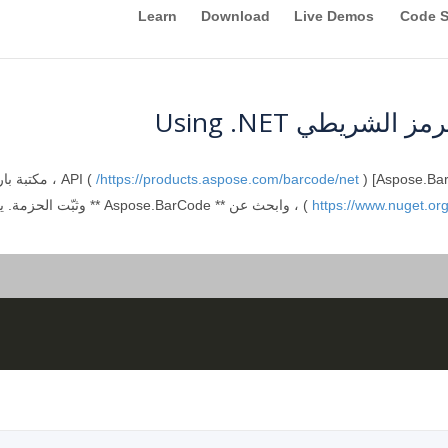
Learn
Download
Live Demos
Code 
https://products.aspose.com/barcode/net/
https://www.nuget.o
) ، وابحث عن ** se.BarCode