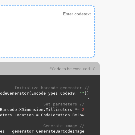
Code to be executed - C#
// Initialize barcode generator
odeGenerator(EncodeTypes.
Code39
, 
"
"
// Set parameters
2
  generator.Parameters.Barcode.XDimension.Millimeters *= 
Below
  generator.Parameters.Barcode.CodeTextParameters.Location = CodeLocation.
// Generate image