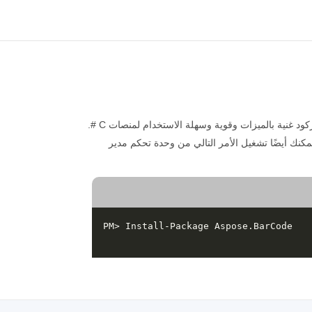
) API ، مكتبة باركود غنية بالميزات وقوية وسهلة الاستخدام لمنصات C #.
Aspo ** وثبّت الحزمة. يمكنك أيضًا تشغيل الأمر التالي من وحدة تحكم مدير