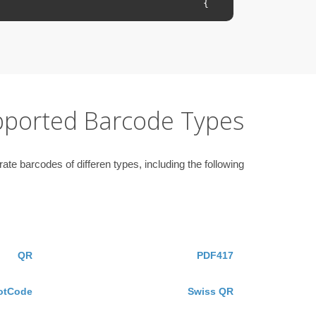
}

pported Barcode Types
e barcodes of differen types, including the following.
QR
PDF417
otCode
Swiss QR