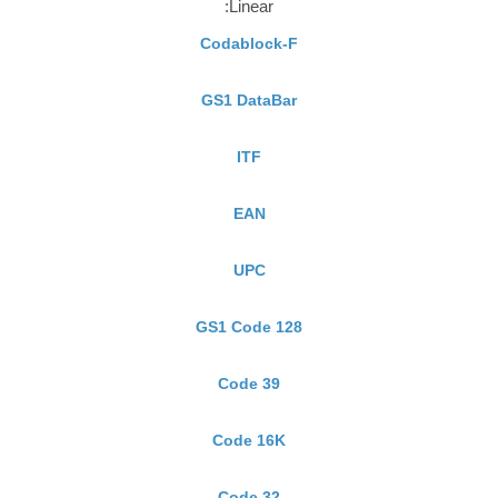
Linear:
Codablock-F
GS1 DataBar
ITF
EAN
UPC
GS1 Code 128
Code 39
Code 16K
Code 32