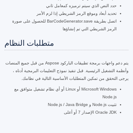
حدد النص الذي سيتم ترميزه كمعامل ثاني
تحديد أبعاد وموقع الرمز الشريطي إذا لزم الأمر
اتصل بطريقة BarCodeGenerator.save للحصول على صورة
الرمز الشريطي التي تم إنشاؤها
متطلبات النظام
يتم دعم واجهات برمجة تطبيقات الباركود Aspose من قبل جميع المنصات
وأنظمة التشغيل الرئيسية. قبل تنفيذ نموذج التعليمات البرمجية أدناه ،
يرجى التحقق من تمكين المتطلبات الأساسية التالية في نظامك.
Microsoft Windows أو Linux أو أي نظام تشغيل متوافق مع
Node.js
تثبيت Node.js و Node.js / Java Bridge
Oracle JDK الإصدار 7 أو أعلى