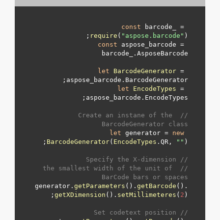
const
 barcode_ = 
require
(
"aspose.barcode"
);

const
 aspose_barcode = 
barcode_.
AsposeBarcode
let
BarcodeGenerator
 = 
;

aspose_barcode.
BarcodeGenerator
let
EncodeTypes
 = 
aspose_barcode.
EncodeTypes
// Create an instane of the 
BarcodeGenerator class
let
 generator = 
new
BarcodeGenerator
(
EncodeTypes
.
QR
, 
"
"
// Specify the X-dimension 
// the smallest width of the unit of 
BarCode bars or spaces
generator.
getParameters
().
getBarcode
().
getXDimension
().
setMillimeteres
(
2
// Set codetext position