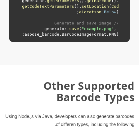
generator.
getParameters
().
getBarcode
().
getCodeTextParameters
().
setLocation
(
Cod
eLocation
.
Below
// Generate and save image
generator.
save
(
"example.png"
, 
aspose_barcode.
BarCodeImageFormat
.
PNG
);

Other Supported
Barcode Types
Using Node.js via Java, developers can also generate barcodes
of differen types, including the following.