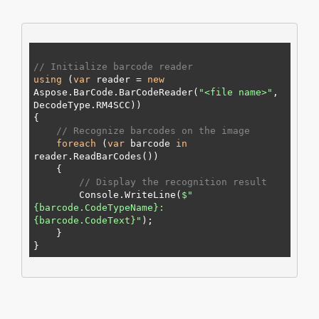
// Initialize barcode reader
using
 (
var
 reader = 
new
Aspose.BarCode.BarCodeReader(
"
<file name>
"
, 
DecodeType.
RM4SCC
))

// Recognize barcodes on the image
foreach
 (
var
 barcode 
in
reader.ReadBarCodes())

// Display the recognition result
        Console.WriteLine(
$"
{barcode.CodeTypeName}
: 
{barcode.CodeText}
"
);

    }
