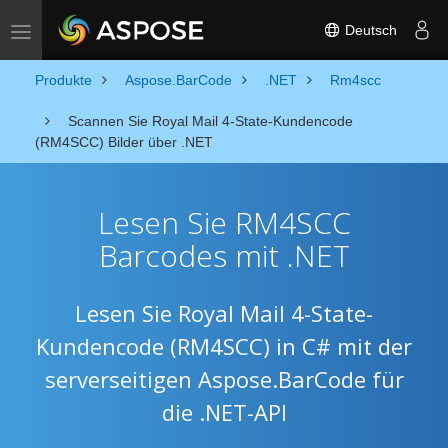
Deutsch
Toggle navigation
Produkte
Aspose.BarCode
.NET
Rm4scc
Scannen Sie Royal Mail 4-State-Kundencode
(RM4SCC) Bilder über .NET
Lesen Sie RM4SCC
Barcodes mit .NET
Lesen Sie Royal Mail 4-State-
Kundencode (RM4SCC) in C# mit der
serverseitigen Aspose.BarCode für
die .NET-API