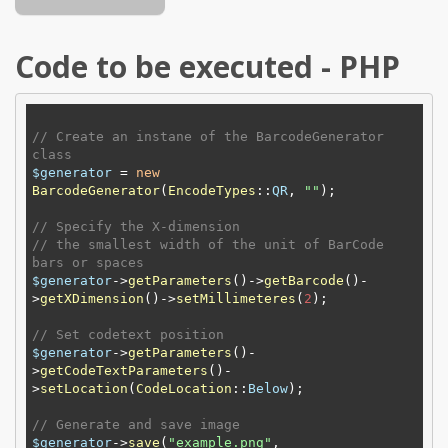
Code to be executed - PHP
// Create an instane of the BarcodeGenerator 
class
$generator
 = 
new
BarcodeGenerator
(
EncodeTypes
::
QR
, 
"
"
);

// Specify the X-dimension 
// the smallest width of the unit of BarCode 
bars or spaces
$generator
->
getParameters
()->
getBarcode
()-
>
getXDimension
()->
setMillimeteres
(
2
);

// Set codetext position
$generator
->
getParameters
()-
>
getCodeTextParameters
()-
>
setLocation
(
CodeLocation
::
Below
);

// Generate and save image
$generator
->
save
(
"example.png"
, 