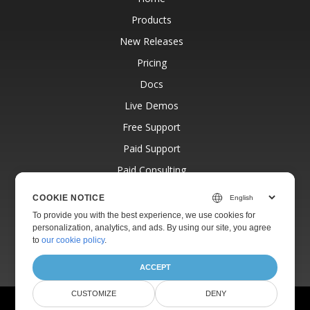
Products
New Releases
Pricing
Docs
Live Demos
Free Support
Paid Support
Paid Consulting
Blog
COOKIE NOTICE
Websites
To provide you with the best experience, we use cookies for
personalization, analytics, and ads. By using our site, you agree
About
to
our cookie policy
.
ACCEPT
CUSTOMIZE
DENY
© Aspose Pty Ltd 2001-2026.
All Rights Reserved.