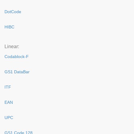
DotCode
HIBC
Linear:
Codablock-F
GS1 DataBar
ITF
EAN
UPC
GS1 Code 128