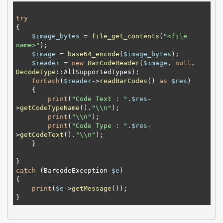
try
{

$image_bytes
 = 
file_get_contents
(
"
<file 
name>
"
);

$image
 = 
base64_encode
(
$image_bytes
);

$reader
 = 
new
BarCodeReader
(
$image
, 
null
, 
DecodeType
::
AllSupportedTypes
);

forEach
(
$reader
->
readBarCodes
() 
as
$res
)

    {

print
(
"Code Text : "
.
$res
-
>
getCodeTypeName
().
"\\n"
);

print
(
"\\n"
);

print
(
"Code Type : "
.
$res
-
>
getCodeText
().
"\\n"
);

    }

catch
 (BarcodeException 
$e
)

{

print
(
$e
->
getMessage
());
