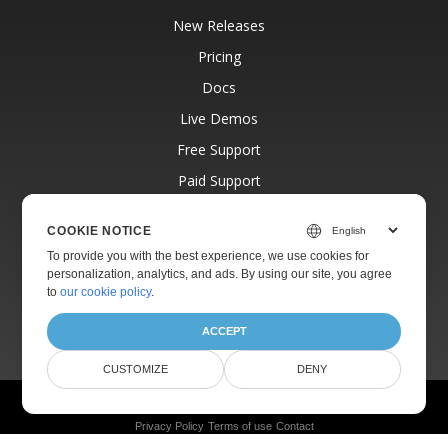
New Releases
Pricing
Docs
Live Demos
Free Support
Paid Support
Paid Consulting
COOKIE NOTICE
Blog
To provide you with the best experience, we use cookies for
Websites
personalization, analytics, and ads. By using our site, you agree
to
our cookie policy
.
About
ACCEPT
CUSTOMIZE
DENY
© Aspose Pty Ltd 2001-2026.
All Rights Reserved.
Privacy Policy
Terms of use
Contact