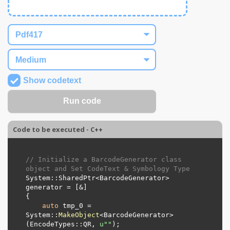
Show codetext
Code to be executed - C++
// Initialize a BarcodeGenerator class 
object and Set CodeText & Symbology Type
System::SharedPtr<BarcodeGenerator> 
generator = [&]

{

auto
 tmp_0 = 
System::
MakeObject
<BarcodeGenerator>
(EncodeTypes::
QR
, 
u"
"
);
