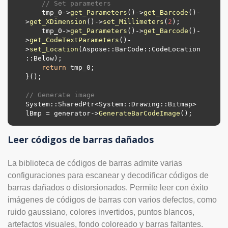
// Set parameters
    tmp_0->
get_Parameters
()->
get_Barcode
()-
>
get_XDimension
()->
set_Millimeters
(
2
);

    tmp_0->
get_Parameters
()->
get_Barcode
()-
>
get_CodeTextParameters
()-
>
set_Location
(Aspose::BarCode::CodeLocation
::
Below
);

return
 tmp_0;

}();

// Generate image
System::SharedPtr<System::Drawing::Bitmap> 
lBmp = generator->
GenerateBarCodeImage
Leer códigos de barras dañados
La biblioteca de códigos de barras admite varias
configuraciones para escanear y decodificar códigos de
barras dañados o distorsionados. Permite leer con éxito
imágenes de códigos de barras con varios defectos, como
ruido gaussiano, colores invertidos, puntos blancos,
artefactos visuales, fondo coloreado y barras faltantes.