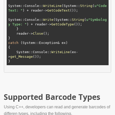
System::Console::
WriteLine
(System::
String
(
u"Code
Text: "
) + reader->
GetCodeText
());

System::Console::
Write
(System::
String
(
u"Symbolog
y Type: "
) + reader->
GetCodeType
());

    }

    reader->
Close
();

catch
 (System::Exception& ex)

{

    System::Console::
WriteLine
(ex-
>
get_Message
());

Supported Barcode Types
Using C++, developers can read and generate barcodes of
differen types, including the following.