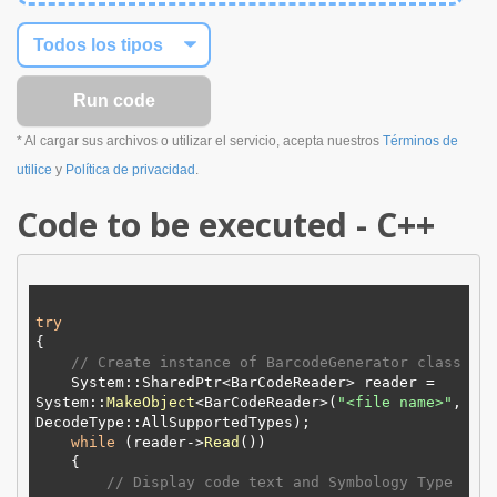
* Al cargar sus archivos o utilizar el servicio, acepta nuestros
Términos de
utilice
y
Política de privacidad
.
Code to be executed - C++
try
{

// Create instance of BarcodeGenerator class 
    System::SharedPtr<BarCodeReader> reader = 
System::
MakeObject
<BarCodeReader>(
"
<file name>
"
, 
DecodeType::
AllSupportedTypes
);

while
 (reader->
Read
())

    {

// Display code text and Symbology Type