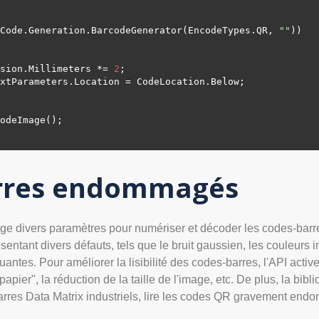
Code.Generation.BarcodeGenerator(EncodeTypes.
QR
, 
"
"
))

nsion.Millimeters *= 
2
;

TextParameters.Location = CodeLocation.
Below
;

barres endommagés
ge divers paramètres pour numériser et décoder les codes-barr
tant divers défauts, tels que le bruit gaussien, les couleurs in
nquantes. Pour améliorer la lisibilité des codes-barres, l'API a
 papier", la réduction de la taille de l'image, etc. De plus, la b
res Data Matrix industriels, lire les codes QR gravement en