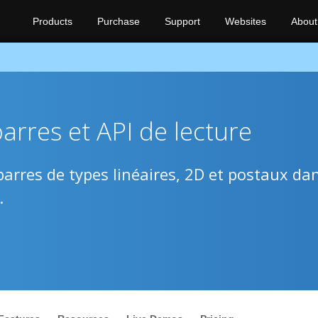
Products
Purchase
Support
Websites
About
rres et API de lecture
barres de types linéaires, 2D et postaux da
.