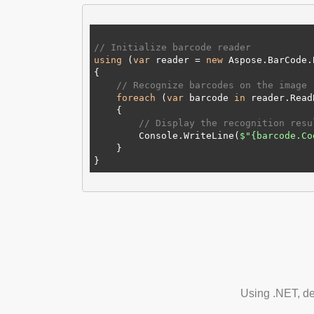
// Initialize barcode reader
using
 (
var
 reader = 
new
 Aspose.BarCode.
// Recognize barcodes on the image
foreach
 (
var
 barcode 
in
 reader.Read
// Display the recognition resu
        Console.WriteLine(
$"
{barcode.Co
    }

Using .NET, de