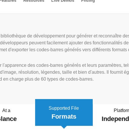
Features
Resources
Live Demos
Pricing
ibliothèque de développement pour générer et reconnaître des 
 développeurs peuvent facilement ajouter des fonctionnalités de
met d'exporter les codes-barres générés vers différents formats 
apparence des codes-barres générés et leurs paramètres, tels q
é d'image, résolution, légendes, taille et bien d'autres. Il fourni
nd en charge plus de 60 types de codes-barres.
Supported File
At a
Platfor
Formats
lance
Indepen