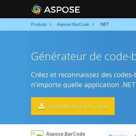
Produits
Aspose.BarCode
.NET
Générateur de code-ba
Créez et reconnaissez des codes-
n’importe quelle application .NET
Download Free Trial
Aspose.BarCode