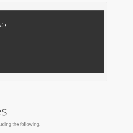
s
))

es
uding the following.