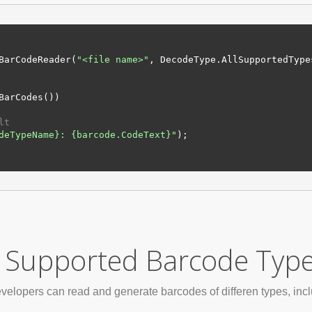
BarCodeReader(
"
<file name>
"
, DecodeType.
AllSupportedType
BarCodes())

lt
deTypeName}
: 
{barcode.CodeText}
"
);

Supported Barcode Typ
velopers can read and generate barcodes of differen types, incl