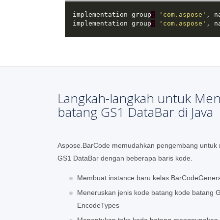
  implementation group
:
'com.aspose'
, n
  implementation group
:
'com.aspose'
, n
Langkah-langkah untuk Men
batang GS1 DataBar di Java
Aspose.BarCode memudahkan pengembang untuk 
GS1 DataBar dengan beberapa baris kode.
Membuat instance baru kelas BarCodeGenera
Meneruskan jenis kode batang kode batang 
EncodeTypes