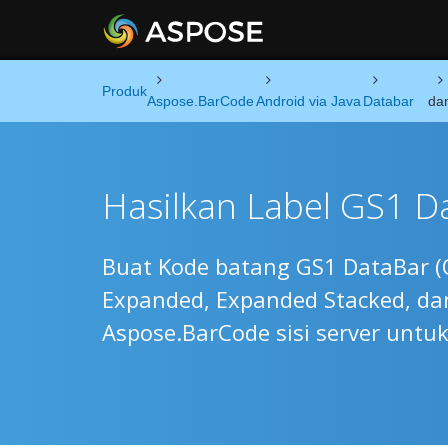
Produk
Aspose.BarCode
Android via Java
Databar
dan
Hasilkan Label GS1 D
Buat Kode batang GS1 DataBar (O
Expanded, Expanded Stacked, da
Aspose.BarCode sisi server untuk 