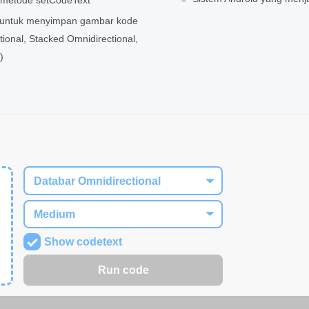
 metode setCodeText
 untuk menyimpan gambar kode
onal, Stacked Omnidirectional,
)
Show codetext