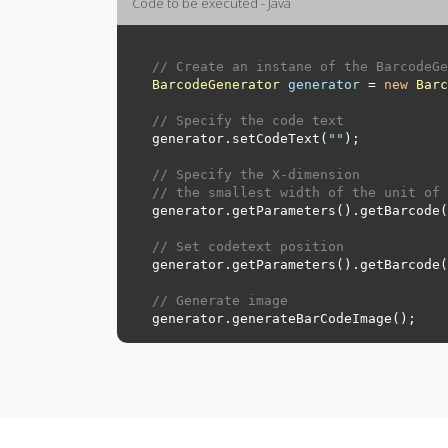
Code to be executed - Java
// Create an instane of the BarcodeGe
BarcodeGenerator
generator
=
new
Barc
// Specify the code text
generator.setCodeText(
"
"
);

// Specify the X-dimension 
// the smallest width of the unit of 
generator.getParameters().getBarcode(
// Set codetext position
generator.getParameters().getBarcode(
// Generate image