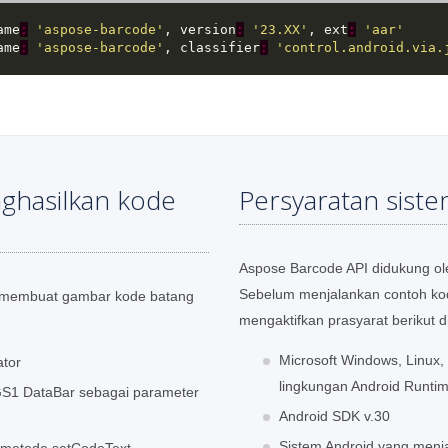
ame
:
'aspose-barcode'
, version
:
'23.XX'
, ext
:
'aar'
ame
:
'aspose-barcode'
, classifier
:
'control.android.via.
ghasilkan kode
Persyaratan sist
Aspose Barcode API didukung ol
Sebelum menjalankan contoh kode
membuat gambar kode batang
mengaktifkan prasyarat berikut d
Microsoft Windows, Linux
tor
lingkungan Android Runti
GS1 DataBar sebagai parameter
Android SDK v.30
Sistem Android yang menja