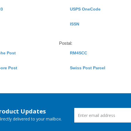
93
USPS OneCode
ISSN
Postal:
che Post
RM4SCC
ore Post
Swiss Post Parcel
Product Updates
rectly delivered to your mailbox.