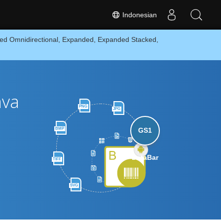
Indonesian
ed Omnidirectional, Expanded, Expanded Stacked,
ava
PNG
JPG
BMP
GS1
DataBar
TIFF
SVG