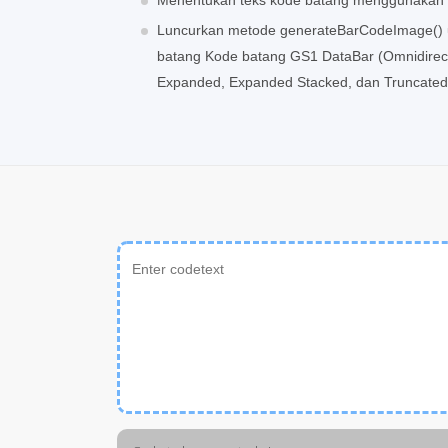
Menentukan teks kode batang menggunakan
Luncurkan metode generateBarCodeImage()
batang Kode batang GS1 DataBar (Omnidirecti
Expanded, Expanded Stacked, dan Truncated