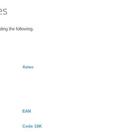
es
ing the following.
Aztec
EAN
Code 16K