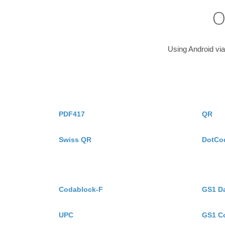
O
Using Android via
PDF417
QR
Swiss QR
DotCo
Codablock-F
GS1 D
UPC
GS1 C