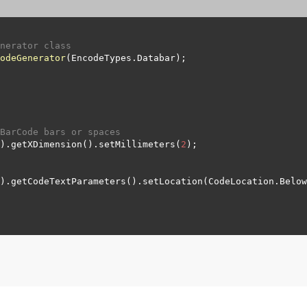
nerator class
odeGenerator
(EncodeTypes.
Databar
);

BarCode bars or spaces
).getXDimension().setMillimeters(
2
);

).getCodeTextParameters().setLocation(CodeLocation.
Below