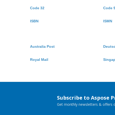
Code 32
Code 
ISBN
ISMN
Australia Post
Deuts
Royal Mail
Singap
Subscribe to Aspose 
Get monthly newsletters & offers di