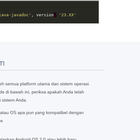
java-javadoc'
, version
:
'23.XX'
em
eh semua platform utama dan sistem operasi.
 di bawah ini, periksa apakah Anda telah
i sistem Anda.
, atau OS apa pun yang kompatibel dengan
me
lankan Android OS 2.0 atau lebih baru