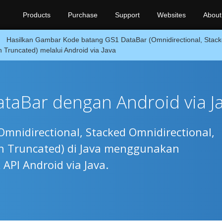
Products
Purchase
Support
Websites
About
Hasilkan Gambar Kode batang GS1 DataBar (Omnidirectional, Stack
 Truncated) melalui Android via Java
ataBar dengan Android via J
mnidirectional, Stacked Omnidirectional,
n Truncated) di Java menggunakan
API Android via Java.