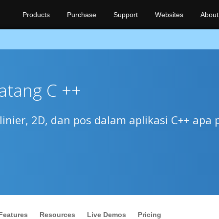
Products
Purchase
Support
Websites
About
atang C ++
linier, 2D, dan pos dalam aplikasi C++ apa 
Features
Resources
Live Demos
Pricing