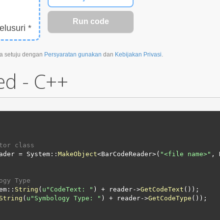
elusuri *
a setuju dengan
Persyaratan gunakan
dan
Kebijakan Privasi
.
ed - C++
tor class 
eader = System::
MakeObject
<BarCodeReader>(
"
<file name>
"
, 
ogy Type
em::
String
(
u"CodeText: "
) + reader->
GetCodeText
());

String
(
u"Symbology Type: "
) + reader->
GetCodeType
());
