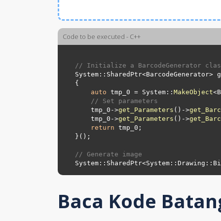
Code to be executed - C++
// Initialize a BarcodeGenerator clas
System::SharedPtr<BarcodeGenerator> g
{

auto
 tmp_0 = System::
MakeObject
<B
// Set parameters
    tmp_0->
get_Parameters
()->
get_Barc
    tmp_0->
get_Parameters
()->
get_Barc
return
 tmp_0;

}();

// Generate image
System::SharedPtr<System::Drawing::Bi
Baca Kode Batan