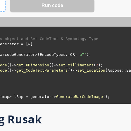
s object and Set CodeText & Symbology Type
enerator = [&]

arcodeGenerator>(EncodeTypes::
QR
, 
u"
"
);

ode
()->
get_XDimension
()->
set_Millimeters
(
2
);

ode
()->
get_CodeTextParameters
()->
set_Location
(Aspose::Ba
tmap> lBmp = generator->
GenerateBarCodeImage
g Rusak