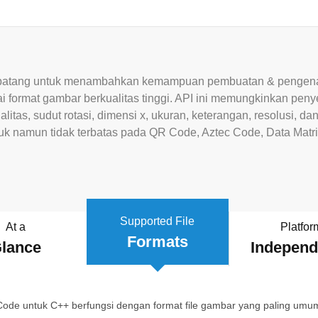
 batang untuk menambahkan kemampuan pembuatan & pengenal
 format gambar berkualitas tinggi. API ini memungkinkan peny
litas, sudut rotasi, dimensi x, ukuran, keterangan, resolusi, da
suk namun tidak terbatas pada QR Code, Aztec Code, Data Mat
Supported File
At a
Platfor
Formats
lance
Indepen
ode untuk C++ berfungsi dengan format file gambar yang paling umu