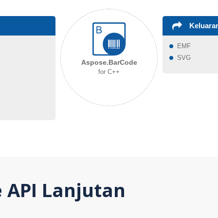
Keluara
EMF
SVG
Aspose.BarCode
for C++
e API Lanjutan