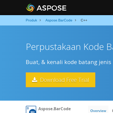
Produk
Aspose.BarCode
C++
Perpustakaan Kode B
Buat, & kenali kode batang jenis 
Download Free Trial
Aspose.BarCode
Overview