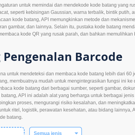
aturan untuk memindai dan mendekode kode batang yang rusak 
 seperti kebisingan Gaussian, warna terbalik, bintik putih, ar
bacaan kode batang, API memungkinkan metode dan mekanisme 
uran gambar, dan lainnya. Selain itu, pustaka kode batang men
 membaca kode QR yang rusak parah, dan bahkan memulihkan b
 Pengenalan Barcode
una untuk mendeteksi dan membaca kode batang lebih dari 60 
ng, membuatnya mudah untuk mengintegrasikan fungsi ini ke da
ca kode batang dari berbagai sumber, seperti gambar, doku
tang, API ini adalah alat yang berharga untuk berbagai jenis ko
ngkan proses, mengurangi risiko kesalahan, dan meningkatkan 
k ritel, logistik, perawatan kesehatan, atau bidang lainnya, 
de batang.