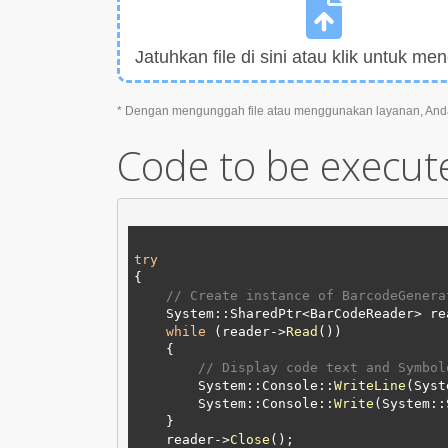
Jatuhkan file di sini atau klik untuk men
* Dengan mengunggah file atau menggunakan layanan, And
Code to be execut
try
{

// Create instance of BarcodeGenera
    System::SharedPtr<BarCodeReader> r
while
 (reader->
Read
())

    {

// Display code text and Symbol
        System::Console::
WriteLine
(Syst
        System::Console::
Write
(System::
    }

    reader->
Close
();
