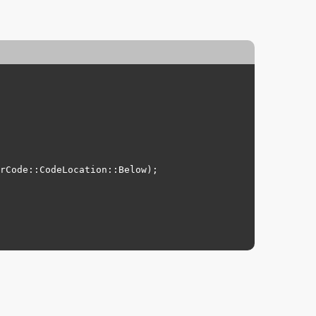
rCode::CodeLocation::
Below
);
