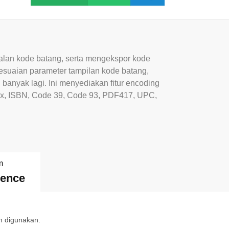
an kode batang, serta mengekspor kode
esuaian parameter tampilan kode batang,
n banyak lagi. Ini menyediakan fitur encoding
rix, ISBN, Code 39, Code 93, PDF417, UPC,
m
dence
m digunakan.