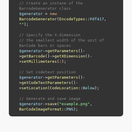
// Create an instane of the 
BarcodeGenerator class
$generator
 = 
new
BarcodeGenerator
(
EncodeTypes
::
Pdf417
, 
"
"
);

// Specify the X-dimension 
// the smallest width of the unit of 
BarCode bars or spaces
$generator
->
getParameters
()-
>
getBarcode
()->
getXDimension
()-
>
setMillimeteres
(
2
);

// Set codetext position
$generator
->
getParameters
()-
>
getCodeTextParameters
()-
>
setLocation
(
CodeLocation
::
Below
);

// Generate and save image
$generator
->
save
(
"example.png"
, 
BarCodeImageFormat
::
PNG