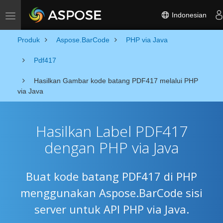
Indonesian
Toggle navigation
Produk
Aspose.BarCode
PHP via Java
Pdf417
Hasilkan Gambar kode batang PDF417 melalui PHP
via Java
Hasilkan Label PDF417
dengan PHP via Java
Buat kode batang PDF417 di PHP
menggunakan Aspose.BarCode sisi
server untuk API PHP via Java.