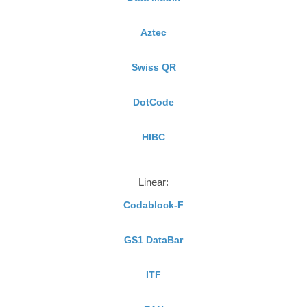
Aztec
Swiss QR
DotCode
HIBC
Linear:
Codablock-F
GS1 DataBar
ITF