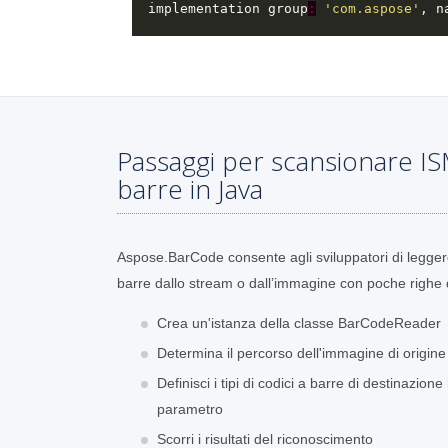
  implementation group
:
'com.aspose'
, n
Passaggi per scansionare I
barre in Java
Aspose.BarCode consente agli sviluppatori di legger
barre dallo stream o dall’immagine con poche righe 
Crea un'istanza della classe BarCodeReader
Determina il percorso dell'immagine di origi
Definisci i tipi di codici a barre di destinaz
parametro
Scorri i risultati del riconoscimento