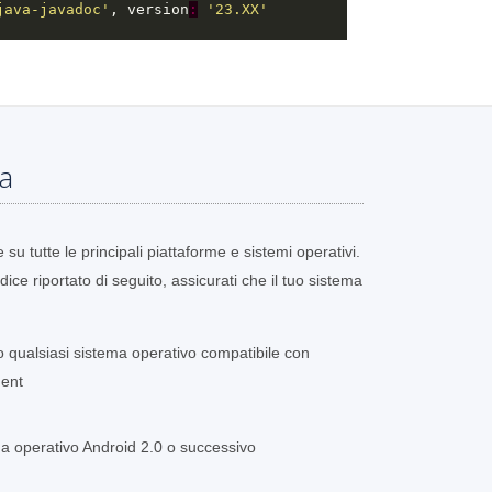
java-javadoc'
, version
:
'23.XX'
ma
u tutte le principali piattaforme e sistemi operativi.
ice riportato di seguito, assicurati che il tuo sistema
 qualsiasi sistema operativo compatibile con
ent
a operativo Android 2.0 o successivo