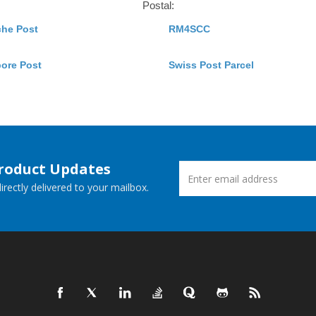
Postal:
che Post
RM4SCC
ore Post
Swiss Post Parcel
Product Updates
rectly delivered to your mailbox.