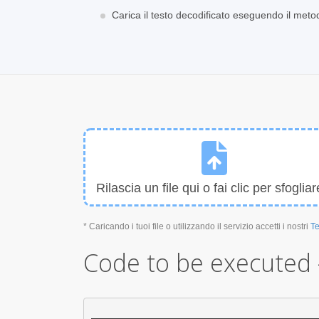
Carica il testo decodificato eseguendo il met
Rilascia un file qui o fai clic per sfogliar
* Caricando i tuoi file o utilizzando il servizio accetti i nostri
Te
Code to be executed 