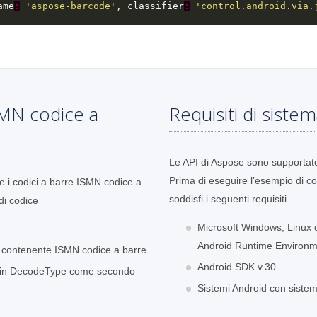
ame
:
'aspose-barcode'
, classifier
:
'control.android.via.
SMN codice a
Requisiti di siste
Le API di Aspose sono supportate s
Prima di eseguire l’esempio di cod
e i codici a barre ISMN codice a
soddisfi i seguenti requisiti.
di codice
Microsoft Windows, Linux o
Android Runtime Environm
ne contenente ISMN codice a barre
Android SDK v.30
ione in DecodeType come secondo
Sistemi Android con sistem