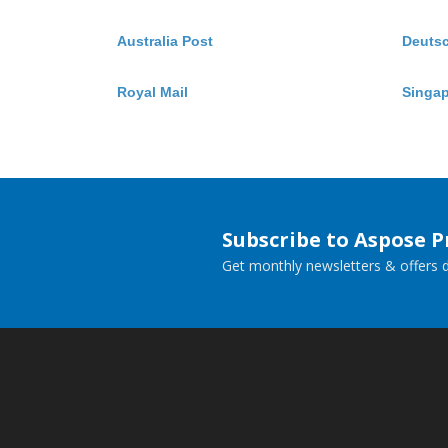
Australia Post
Deuts
Royal Mail
Singap
Subscribe to Aspose 
Get monthly newsletters & offers di