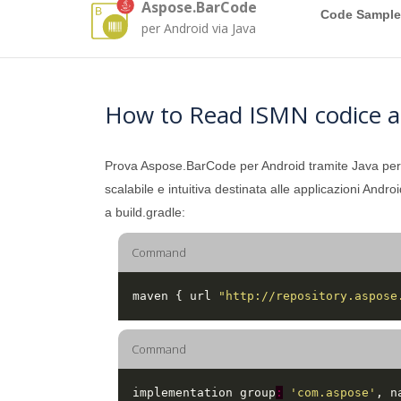
Aspose.BarCode
Code Sample
per Android via Java
How to Read ISMN codice a 
Prova Aspose.BarCode per Android tramite Java per ri
scalabile e intuitiva destinata alle applicazioni An
a build.gradle:
Command
  maven { url 
"http://repository.aspose
Command
  implementation group
:
'com.aspose'
, n