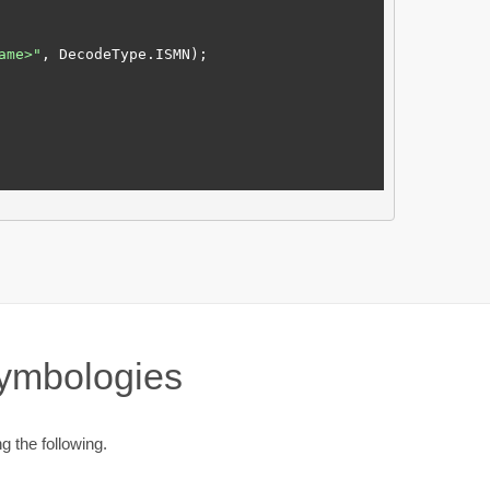
ame>
"
, DecodeType.
ISMN
);

Symbologies
g the following.