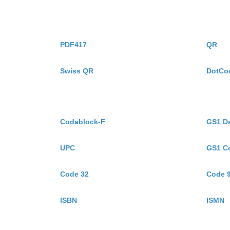
PDF417
QR
Swiss QR
DotCo
Codablock-F
GS1 D
UPC
GS1 C
Code 32
Code 
ISBN
ISMN