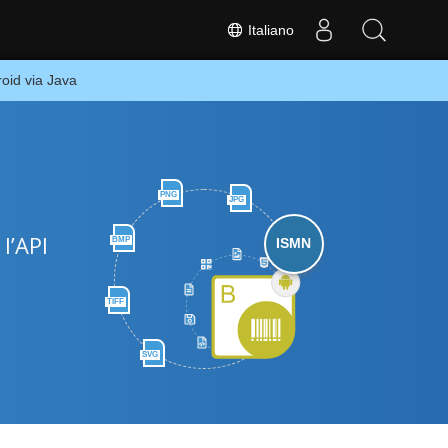
Italiano
oid via Java
PNG
JPG
l’API
BMP
ISMN
TIFF
SVG