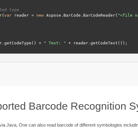
ted type
r
(
var
 reader = 
new
 Aspose.BarCode.BarCodeReader(
"
<file n
r.getCodeType() + 
" Text: "
 + reader.getCodeText());

orted Barcode Recognition 
ia Java, One can also read barcode of different symbologies includin