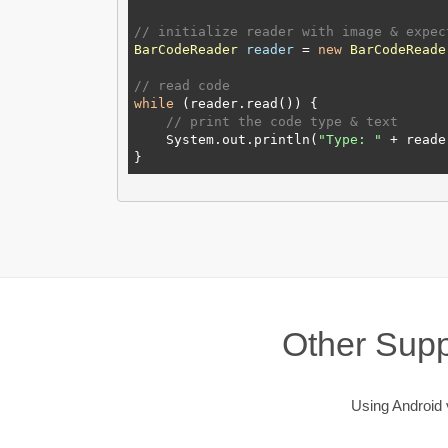
// initialize reader with image & expec
BarCodeReader
reader
=
new
BarCodeReade
// read code
while
 (reader.read()) {

// print the code type & text
    System.out.println(
"Type: "
 + reade
Other Supp
Using Android v