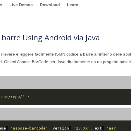
s
Live Demos
Download
Learn
barre Using Android via Java
levare e leggere facilmente ISMN codice a barre all’interno delle applic
droid. Ottieni Aspose.BarCode per Java direttamente da un progetto bas
.com/repo/"
ame
:
'aspose-barcode'
, version
:
'23.XX'
, ext
:
'aar'