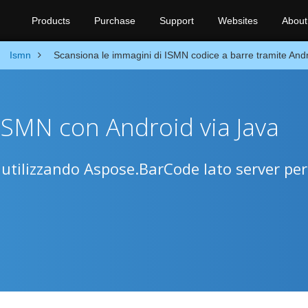
Products
Purchase
Support
Websites
About
Ismn
Scansiona le immagini di ISMN codice a barre tramite Andr
 ISMN con Android via Java
 utilizzando Aspose.BarCode lato server per 