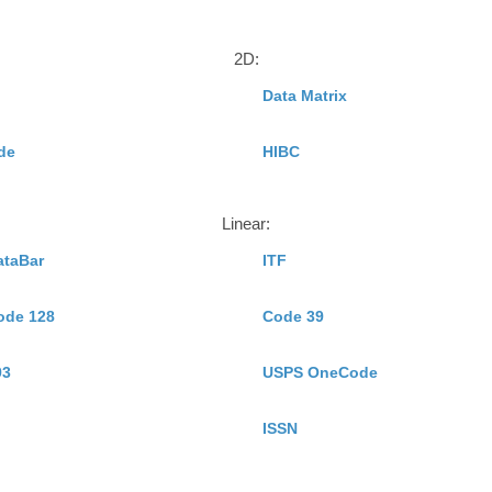
2D:
Data Matrix
de
HIBC
Linear:
ataBar
ITF
ode 128
Code 39
93
USPS OneCode
ISSN