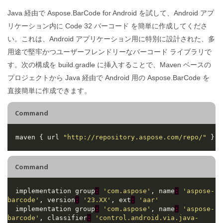
Java 経由で Aspose.BarCode for Android を試して、Android アプ
リケーション内に Code 32 バーコード を簡単に作成してくださ
い。これは、Android アプリケーション用に特別に設計された、多
用途で堅牢かつユーザーフレンドリーなバーコード ライブラリで
す。次の構成を build.gradle に挿入することで、Maven ベースの
プロジェクトから Java 経由で Android 用の Aspose.BarCode を
直接簡単に作成できます。
Command
  maven { url 
"http://repository.aspose.com/repo/"
Command
  implementation group
:
'com.aspose'
, name
:
'aspose-
barcode'
, version
:
'23.XX'
, ext
:
'aar'
  implementation group
:
'com.aspose'
, name
:
'aspose-
barcode'
, classifier
:
'control.android.via.java-