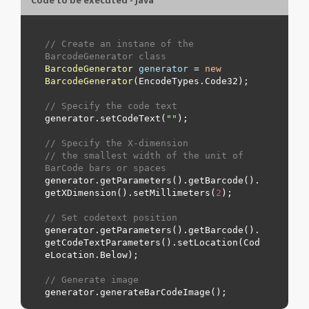
// Create an instane of the 
BarcodeGenerator class
BarcodeGenerator
generator
=
new
BarcodeGenerator
(EncodeTypes.
Code32
);

// Specify the code text
generator.setCodeText(
"
"
);

// Specify the X-dimension 
// the smallest width of the unit of 
BarCode bars or spaces
generator.getParameters().getBarcode().
getXDimension().setMillimeters(
2
);

// Set codetext position
generator.getParameters().getBarcode().
getCodeTextParameters().setLocation(Cod
eLocation.
Below
);

// Generate image