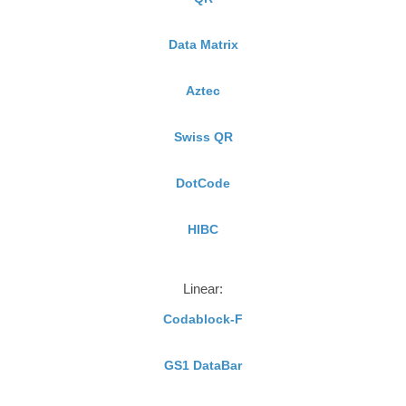
Data Matrix
Aztec
Swiss QR
DotCode
HIBC
Linear:
Codablock-F
GS1 DataBar