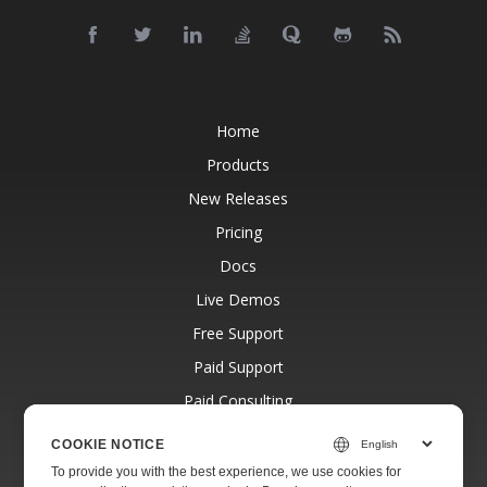
Home
Products
New Releases
Pricing
Docs
Live Demos
Free Support
Paid Support
Paid Consulting
Blog
COOKIE NOTICE
Websites
To provide you with the best experience, we use cookies for