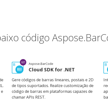
baixo código Aspose.Bar
Aspose.BarCode
Cloud SDK for .NET
de
Gere códigos de barras lineares, postais e 2D
In
L.
de tipos suportados. Realize customização de
re
 e
código de barras em plataformas capazes de
ap
chamar APIs REST.
ba