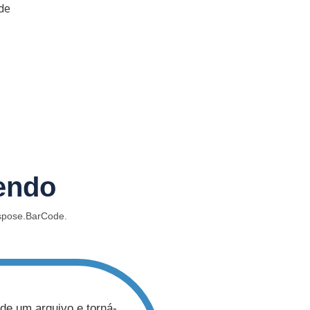
de
endo
Aspose.BarCode.
rquivo e torná-
Aspose.BarCode é um código gerenciado v