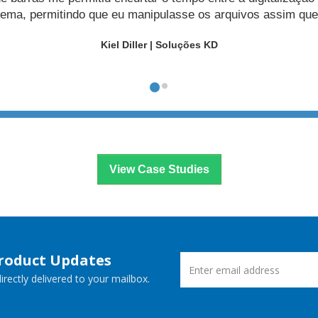
ermitindo que eu manipulasse os arquivos assim que fossem 
Kiel Diller | Soluções KD
View Case Studies
Product Updates
rectly delivered to your mailbox.