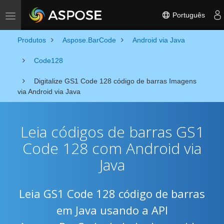
Português
Toggle navigation
Produtos
Aspose.BarCode
Android via Java
Code128
Digitalize GS1 Code 128 código de barras Imagens
via Android via Java
Leia códigos de barras GS1
Code 128 com Android via
Java
Leia GS1 Code 128 código de barras
em Java usando a API