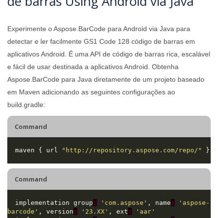
de barras Using Android via Java
Experimente o Aspose.BarCode para Android via Java para
detectar e ler facilmente GS1 Code 128 código de barras em
aplicativos Android. É uma API de código de barras rica, escalável
e fácil de usar destinada a aplicativos Android. Obtenha
Aspose.BarCode para Java diretamente de um projeto baseado
em Maven adicionando as seguintes configurações ao
build.gradle:
Command
  maven { url 
"http://repository.aspose.com/repo/"
Command
  implementation group
:
'com.aspose'
, name
:
'aspose-
barcode'
, version
:
'23.XX'
, ext
:
'aar'