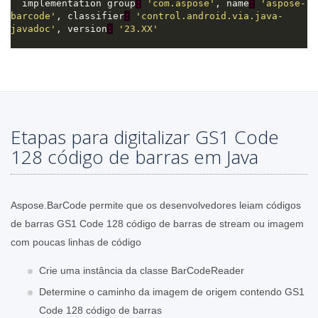
  implementation group
:
'com.aspose'
, name
:
'aspose-
barcode'
, classifier
:
'control.android.via.java-
javadoc'
, version
:
'23.XX'
Etapas para digitalizar GS1 Code
128 código de barras em Java
Aspose.BarCode permite que os desenvolvedores leiam códigos
de barras GS1 Code 128 código de barras de stream ou imagem
com poucas linhas de código
Crie uma instância da classe BarCodeReader
Determine o caminho da imagem de origem contendo GS1
Code 128 código de barras