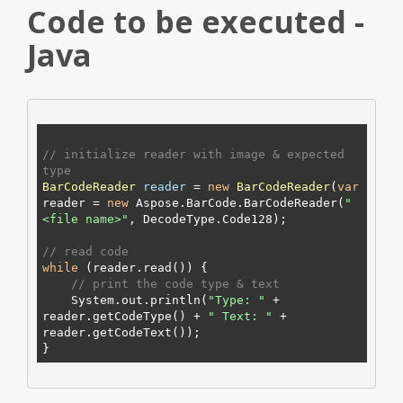
Code to be executed -
Java
// initialize reader with image & expected 
type
BarCodeReader
reader
=
new
BarCodeReader
(
var
reader = 
new
 Aspose.BarCode.BarCodeReader(
"
<file name>
"
, DecodeType.
Code128
);

// read code
while
 (reader.read()) {

// print the code type & text
    System.out.println(
"Type: "
 + 
reader.getCodeType() + 
" Text: "
 + 
reader.getCodeText());
