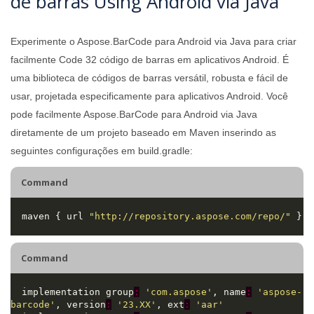
de barras Using Android via Java
Experimente o Aspose.BarCode para Android via Java para criar
facilmente Code 32 código de barras em aplicativos Android. É
uma biblioteca de códigos de barras versátil, robusta e fácil de
usar, projetada especificamente para aplicativos Android. Você
pode facilmente Aspose.BarCode para Android via Java
diretamente de um projeto baseado em Maven inserindo as
seguintes configurações em build.gradle:
Command
  maven { url 
"http://repository.aspose.com/repo/"
Command
  implementation group
:
'com.aspose'
, name
:
'aspose-
barcode'
, version
:
'23.XX'
, ext
:
'aar'