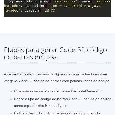
  implementation group
:
'com.aspose'
, name
:
'aspose-
barcode'
, classifier
:
'control.android.via.java-
javadoc'
, version
:
'23.XX'
Etapas para gerar Code 32 código
de barras em Java
Aspose.BarCode torna mais fácil para os desenvolvedores criar
imagens Code 32 código de barras com poucas linhas de código.
Crie uma nova instância da classe BarCodeGenerator
Passe o tipo de código de barras Code 32 código de barras
como o parâmetro EncodeTypes
Defina o texto do código de barras usando o método