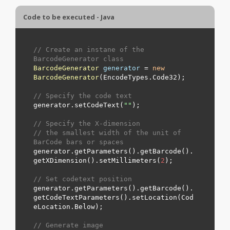
Code to be executed - Java
// Create an instane of the 
BarcodeGenerator class
BarcodeGenerator
generator
=
new
BarcodeGenerator
(EncodeTypes.
Code32
);

// Specify the code text
generator.setCodeText(
"
"
);

// Specify the X-dimension 
// the smallest width of the unit of 
BarCode bars or spaces
generator.getParameters().getBarcode().
getXDimension().setMillimeters(
2
);

// Set codetext position
generator.getParameters().getBarcode().
getCodeTextParameters().setLocation(Cod
eLocation.
Below
);

// Generate image