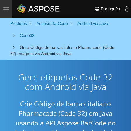
Português
Toggle navigation
Produtos
Aspose.BarCode
Android via Java
Code32
Gere Código de barras italiano Pharmacode (Code
32) Imagens via Android via Java
Gere etiquetas Code 32
com Android via Java
Crie Código de barras italiano
Pharmacode (Code 32) em Java
usando a API Aspose.BarCode do