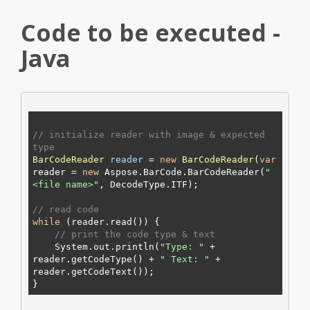
Code to be executed -
Java
// initialize reader with image & expected 
type
BarCodeReader
reader
=
new
BarCodeReader
(
var
reader = 
new
 Aspose.BarCode.BarCodeReader(
"
<file name>
"
, DecodeType.
ITF
);

// read code
while
 (reader.read()) {

// print the code type & text
    System.out.println(
"Type: "
 + 
reader.getCodeType() + 
" Text: "
 + 
reader.getCodeText());
