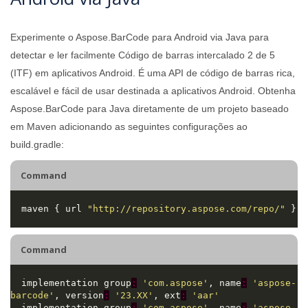
Experimente o Aspose.BarCode para Android via Java para
detectar e ler facilmente Código de barras intercalado 2 de 5
(ITF) em aplicativos Android. É uma API de código de barras rica,
escalável e fácil de usar destinada a aplicativos Android. Obtenha
Aspose.BarCode para Java diretamente de um projeto baseado
em Maven adicionando as seguintes configurações ao
build.gradle:
Command
  maven { url 
"http://repository.aspose.com/repo/"
Command
  implementation group
:
'com.aspose'
, name
:
'aspose-
barcode'
, version
:
'23.XX'
, ext
:
'aar'
  implementation group
:
'com.aspose'
, name
:
'aspose-