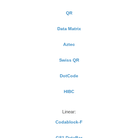
QR
Data Matrix
Aztec
Swiss QR
DotCode
HIBC
Linear:
Codablock-F
GS1 DataBar