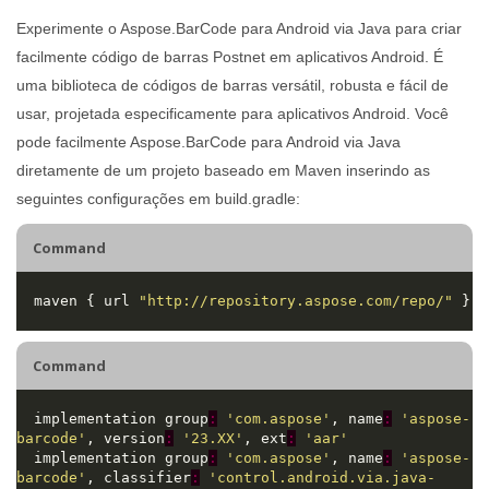
Experimente o Aspose.BarCode para Android via Java para criar
facilmente código de barras Postnet em aplicativos Android. É
uma biblioteca de códigos de barras versátil, robusta e fácil de
usar, projetada especificamente para aplicativos Android. Você
pode facilmente Aspose.BarCode para Android via Java
diretamente de um projeto baseado em Maven inserindo as
seguintes configurações em build.gradle:
Command
  maven { url 
"http://repository.aspose.com/repo/"
Command
  implementation group
:
'com.aspose'
, name
:
'aspose-
barcode'
, version
:
'23.XX'
, ext
:
'aar'
  implementation group
:
'com.aspose'
, name
:
'aspose-
barcode'
, classifier
:
'control.android.via.java-