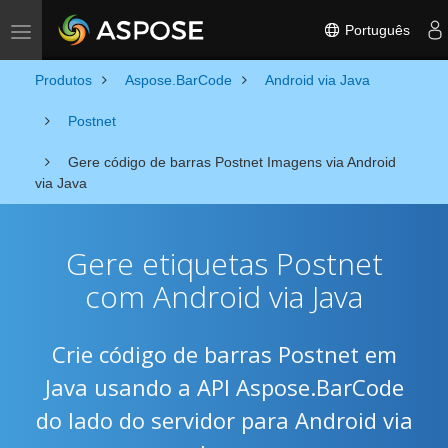
Português
Toggle navigation
Produtos
Aspose.BarCode
Android via Java
Postnet
Gere código de barras Postnet Imagens via Android
via Java
Gere etiquetas Postnet
com Android via Java
Crie código de barras Postnet em
Java usando a API Aspose.BarCode
do lado do servidor para Android via