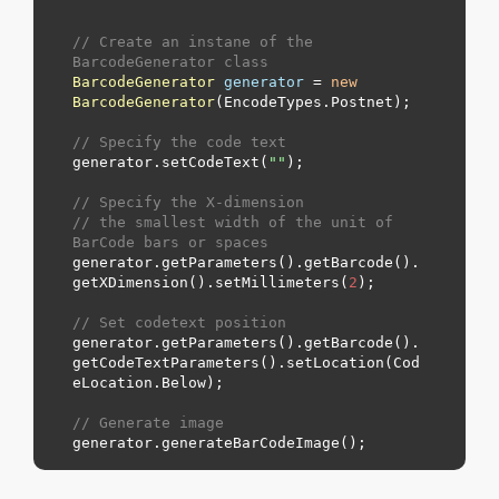
// Create an instane of the 
BarcodeGenerator class
BarcodeGenerator
generator
=
new
BarcodeGenerator
(EncodeTypes.
Postnet
);

// Specify the code text
generator.setCodeText(
"
"
);

// Specify the X-dimension 
// the smallest width of the unit of 
BarCode bars or spaces
generator.getParameters().getBarcode().
getXDimension().setMillimeters(
2
);

// Set codetext position
generator.getParameters().getBarcode().
getCodeTextParameters().setLocation(Cod
eLocation.
Below
);

// Generate image