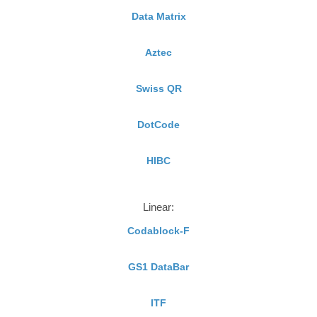
Data Matrix
Aztec
Swiss QR
DotCode
HIBC
Linear:
Codablock-F
GS1 DataBar
ITF