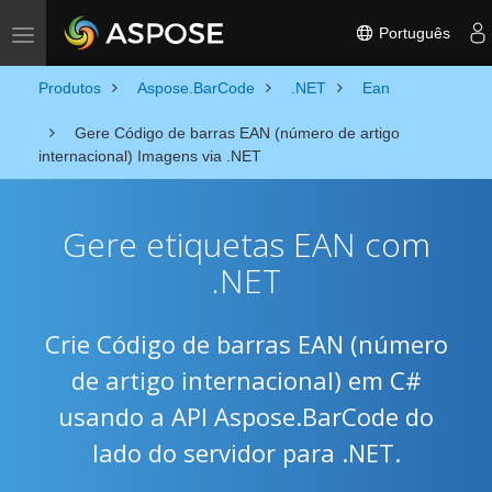
Português
Toggle navigation
Produtos
Aspose.BarCode
.NET
Ean
Gere Código de barras EAN (número de artigo
internacional) Imagens via .NET
Gere etiquetas EAN com
.NET
Crie Código de barras EAN (número
de artigo internacional) em C#
usando a API Aspose.BarCode do
lado do servidor para .NET.