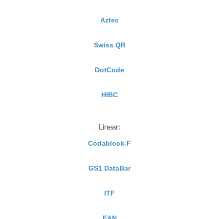
Aztec
Swiss QR
DotCode
HIBC
Linear:
Codablock-F
GS1 DataBar
ITF
EAN