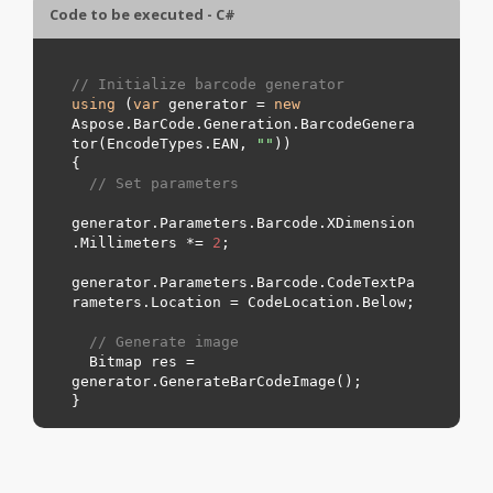
Code to be executed - C#
// Initialize barcode generator
using
 (
var
 generator = 
new
Aspose.BarCode.Generation.BarcodeGenera
tor(EncodeTypes.
EAN
, 
"
"
))

{

// Set parameters
generator.Parameters.Barcode.XDimension
.Millimeters *= 
2
;

generator.Parameters.Barcode.CodeTextPa
rameters.Location = CodeLocation.
Below
;

// Generate image
  Bitmap res = 
generator.GenerateBarCodeImage();
