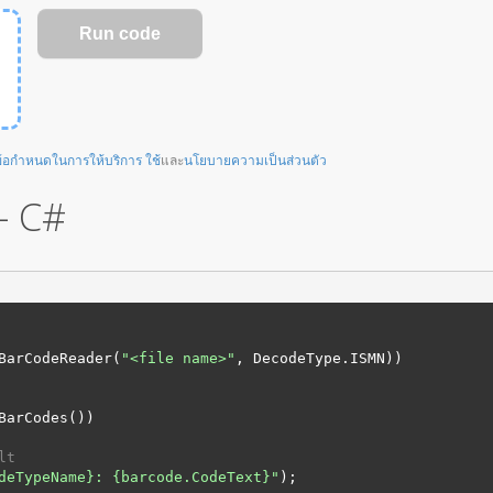
้อกำหนดในการให้บริการ ใช้
และ
นโยบายความเป็นส่วนตัว
- C#
BarCodeReader(
"
<file name>
"
, DecodeType.
ISMN
))

BarCodes())

lt
deTypeName}
: 
{barcode.CodeText}
"
);
