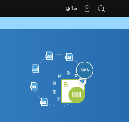
ไทย
PNG
JPG
BMP
ISMN
TIFF
SVG