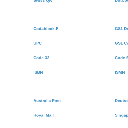
Swiss QR
DotCo
Codablock-F
GS1 D
UPC
GS1 C
Code 32
Code 
ISBN
ISMN
Australia Post
Deuts
Royal Mail
Singap