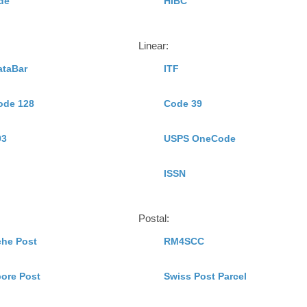
de
HIBC
Linear:
ataBar
ITF
ode 128
Code 39
93
USPS OneCode
ISSN
Postal:
che Post
RM4SCC
ore Post
Swiss Post Parcel