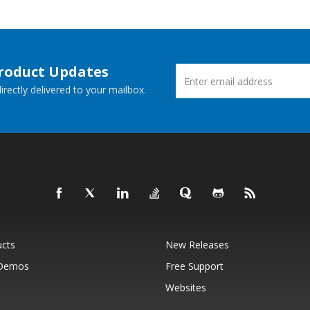
Product Updates
rectly delivered to your mailbox.
ucts
New Releases
 Demos
Free Support
Websites