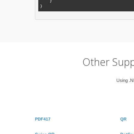
    }

Other Supp
Using .NE
PDF417
QR