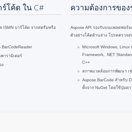
ร์โค้ด ใน C#
ความต้องการของ
ด ISMN บาร์โค้ด จากสตรีมหรือ
Aspose API รองรับบนแพลตฟอร์มแ
ตัวอย่างโค้ดด้านล่าง โปรดตรวจส
e.BarCodeReader
Microsoft Windows, Linux ห
Framework, .NET Standard,
นพารามิเตอร์
C++
อง
สภาพแวดล้อมการพัฒนา เช่น 
Aspose.BarCode สำหรับ DL
ตั้งจาก NuGet โดยใช้ปุ่มด