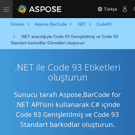
Türkçe
Toggle navigation
Ürünler
Aspose.BarCode
.NET
Code93
.NET aracılığıyla Code 93 Genişletilmiş ve Code 93
Standart barkodlar Görselleri oluşturun
.NET ile Code 93 Etiketleri
oluşturun
Sunucu tarafı Aspose.BarCode for
.NET API’sini kullanarak C# içinde
Code 93 Genişletilmiş ve Code 93
Standart barkodlar oluşturun.