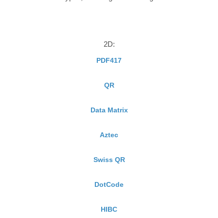
2D:
PDF417
QR
Data Matrix
Aztec
Swiss QR
DotCode
HIBC