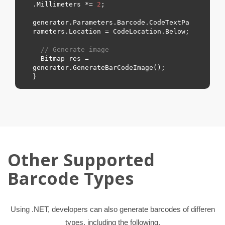
.Millimeters *= 
2
;

generator.Parameters.Barcode.CodeTextPa
rameters.Location = CodeLocation.
Below
;

// Generate image
  Bitmap res = 
generator.GenerateBarCodeImage();

Other Supported
Barcode Types
Using .NET, developers can also generate barcodes of differen
types, including the following.