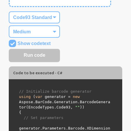
Show codetext
Code to be executed - C#
// Initialize barcode generator
using
 (
var
 generator = 
new
Aspose.BarCode.Generation.BarcodeGenera
tor(EncodeTypes.
Code93
, 
"
"
))

{

// Set parameters
generator.Parameters.Barcode.XDimension