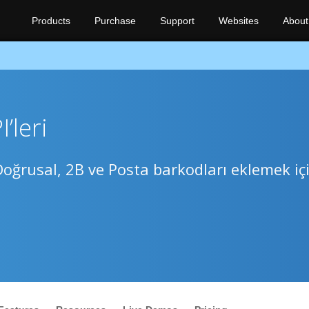
Products
Purchase
Support
Websites
About
’leri
Doğrusal, 2B ve Posta barkodları eklemek iç