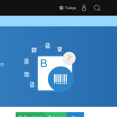
Türkçe
in