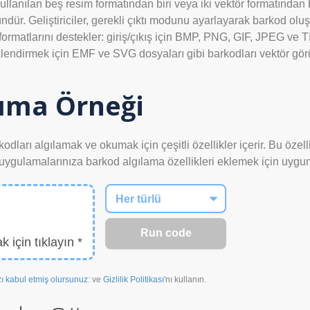
llanılan beş resim formatından biri veya iki vektör formatından bir
r. Geliştiriciler, gerekli çıktı modunu ayarlayarak barkod oluş
a formatlarını destekler: giriş/çıkış için BMP, PNG, GIF, JPEG ve
klendirmek için EMF ve SVG dosyaları gibi barkodları vektör görü
nıma Örneği
dları algılamak ve okumak için çeşitli özellikler içerir. Bu özelli
uygulamalarınıza barkod algılama özellikleri eklemek için uygun v
 için tıklayın *
zı kabul etmiş olursunuz:
ve
Gizlilik Politikası
'nı kullanın.