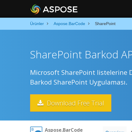
Ürünler
Aspose.BarCode
SharePoint
SharePoint Barkod API
Microsoft SharePoint listelerine 
Barkod SharePoint Uygulaması.
Download Free Trial
Aspose.BarCode