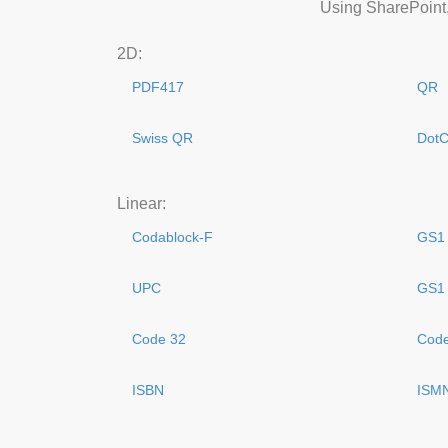
Using SharePoint,
2D:
PDF417
QR
Swiss QR
Dot
Linear:
Codablock-F
GS1 
UPC
GS1
Code 32
Code
ISBN
ISM