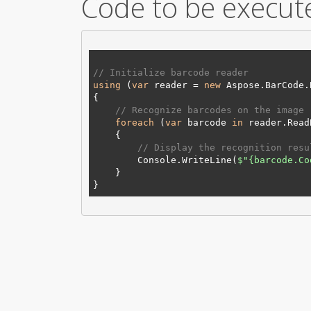
Code to be execut
// Initialize barcode reader
using
 (
var
 reader = 
new
 Aspose.BarCode.
// Recognize barcodes on the image
foreach
 (
var
 barcode 
in
 reader.Read
// Display the recognition resu
        Console.WriteLine(
$"
{barcode.Co
    }
