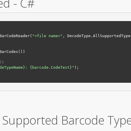
ed - C#
BarCodeReader(
"
<file name>
"
, DecodeType.
AllSupportedType
BarCodes())

lt
deTypeName}
: 
{barcode.CodeText}
"
);

Supported Barcode Typ