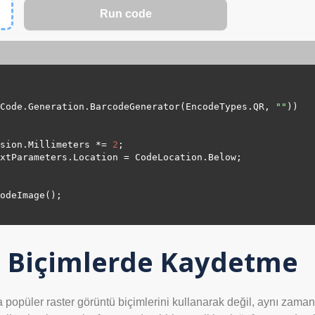
Code.Generation.BarcodeGenerator(EncodeTypes.
QR
, 
"
"
))

nsion.Millimeters *= 
2
;

TextParameters.Location = CodeLocation.
Below
;

li Biçimlerde Kaydetme
ca popüler raster görüntü biçimlerini kullanarak değil, aynı zam