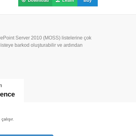
Download
Learn
Buy
rePoint Server 2010 (MOSS) listelerine çok
listeye barkod oluşturabilir ve ardından
m
dence
çalışır.