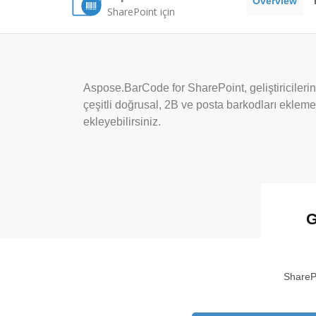
Overview
SharePoint için
Aspose.BarCode for SharePoint, geliştiriciler
çeşitli doğrusal, 2B ve posta barkodları eklemes
ekleyebilirsiniz.
G
SharePo