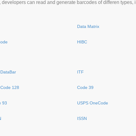
 developers can read and generate barcodes of differen types, i
Data Matrix
Code
HIBC
DataBar
ITF
 Code 128
Code 39
 93
USPS OneCode
N
ISSN