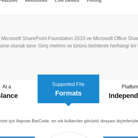
Features
Resources
Live Demos
Pricing
in Microsoft SharePoint Foundation 2010 ve Microsoft Office Sha
ine olanak tanır. Giriş metnini ve türünü belirterek herhangi bir 
Supported File
At a
Platfor
Formats
lance
Indepen
int için Aspose.BarCode, en sık kullanılan görüntü dosyası biçimleriyle 