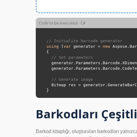
Code to be executed - C#
// Initialize barcode generator
using
 (
var
 generator = 
new
 Aspose.Bar
{

// Set parameters
  generator.Parameters.Barcode.XDime
  generator.Parameters.Barcode.Code
// Generate image
  Bitmap res = generator.GenerateBarCodeImage();

Barkodları Çeşit
Barkod kitaplığı, oluşturulan barkodları yalnız