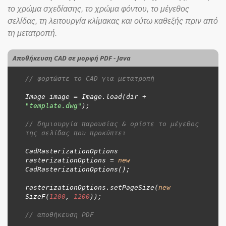
το χρώμα σχεδίασης, το χρώμα φόντου, το μέγεθος
σελίδας, τη λειτουργία κλίμακας και ούτω καθεξής πριν από
τη μετατροπή.
Αποθήκευση CAD σε μορφή PDF - Java
// φορτώστε το CAD για μετατροπή
Image image = Image.load(dir + 
"template.dwg"
);

// δημιουργία παρουσίας & ορίστε το μέγεθος 
της σελίδας που προκύπτει
CadRasterizationOptions 
rasterizationOptions = 
new
CadRasterizationOptions();

rasterizationOptions.setPageSize(
new
SizeF(
1200
, 
1200
));

// αποθήκευση PDF