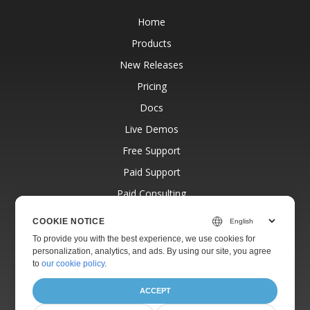
Home
Products
New Releases
Pricing
Docs
Live Demos
Free Support
Paid Support
Paid Consulting
Blog
COOKIE NOTICE
Websites
To provide you with the best experience, we use cookies for
personalization, analytics, and ads. By using our site, you agree
About
to
our cookie policy
.
ACCEPT