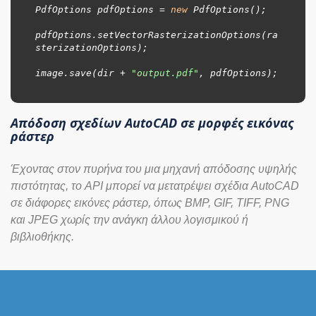
PdfOptions pdfOptions = 
new
 PdfOptions();

pdfOptions.setVectorRasterizationOptions(ra
sterizationOptions);

image.save(dir + 
"output.pdf"
, pdfOptions);

Απόδοση σχεδίων AutoCAD σε μορφές εικόνας
ράστερ
Έχοντας στον πυρήνα του μια μηχανή απόδοσης υψηλής
πιστότητας, το API μπορεί να μετατρέψει σχέδια AutoCAD
σε διάφορες εικόνες ράστερ, όπως BMP, GIF, TIFF, PNG
και JPEG χωρίς την ανάγκη άλλου λογισμικού ή
βιβλιοθήκης.