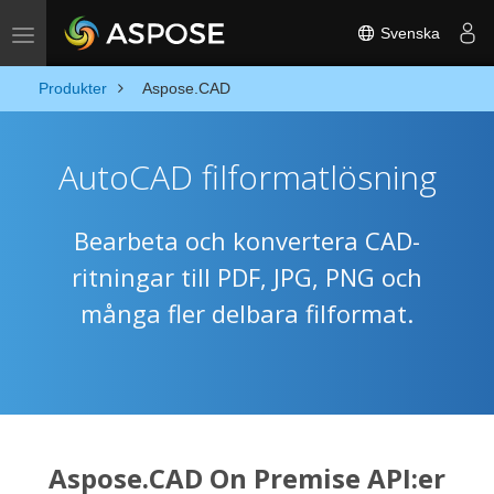
Svenska
Toggle navigation
Produkter
Aspose.CAD
AutoCAD filformatlösning
Bearbeta och konvertera CAD-
ritningar till PDF, JPG, PNG och
många fler delbara filformat.
Aspose.CAD On Premise API:er