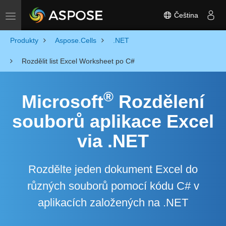
Čeština
Toggle navigation
Produkty
Aspose.Cells
.NET
Rozdělit list Excel Worksheet po C#
®
Microsoft
Rozdělení
souborů aplikace Excel
via .NET
Rozdělte jeden dokument Excel do
různých souborů pomocí kódu C# v
aplikacích založených na .NET