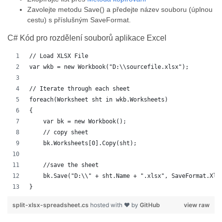
Zavolejte metodu Save() a předejte název souboru (úplnou
cestu) s příslušným SaveFormat.
C# Kód pro rozdělení souborů aplikace Excel
// Load XLSX File
var wkb = new Workbook("D:\\sourcefile.xlsx");
// Iterate through each sheet
foreach(Worksheet sht in wkb.Worksheets)
{
    var bk = new Workbook();
    // copy sheet
    bk.Worksheets[0].Copy(sht);
    //save the sheet
    bk.Save("D:\\" + sht.Name + ".xlsx", SaveFormat.Xls
}
split-xlsx-spreadsheet.cs
hosted with ❤ by
GitHub
view raw