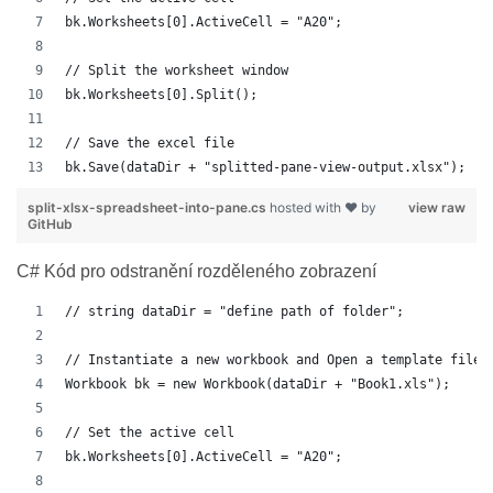
bk.Worksheets[0].ActiveCell = "A20";
// Split the worksheet window
bk.Worksheets[0].Split();
// Save the excel file
bk.Save(dataDir + "splitted-pane-view-output.xlsx");
split-xlsx-spreadsheet-into-pane.cs
hosted with ❤ by
view raw
GitHub
C# Kód pro odstranění rozděleného zobrazení
// string dataDir = "define path of folder";
// Instantiate a new workbook and Open a template file
Workbook bk = new Workbook(dataDir + "Book1.xls");
// Set the active cell
bk.Worksheets[0].ActiveCell = "A20";