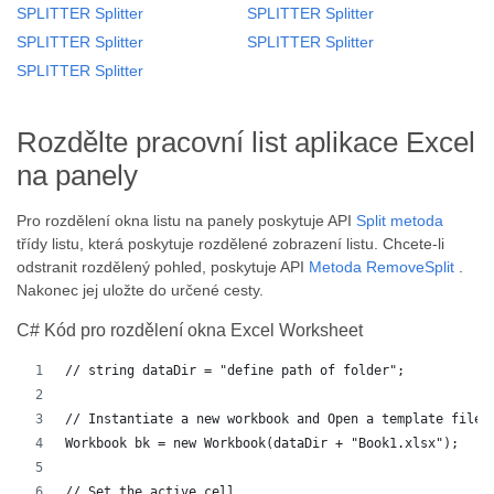
SPLITTER Splitter
SPLITTER Splitter
SPLITTER Splitter
SPLITTER Splitter
SPLITTER Splitter
Rozdělte pracovní list aplikace Excel
na panely
Pro rozdělení okna listu na panely poskytuje API
Split metoda
třídy listu, která poskytuje rozdělené zobrazení listu. Chcete-li
odstranit rozdělený pohled, poskytuje API
Metoda RemoveSplit
.
Nakonec jej uložte do určené cesty.
C# Kód pro rozdělení okna Excel Worksheet
// string dataDir = "define path of folder";
// Instantiate a new workbook and Open a template file
Workbook bk = new Workbook(dataDir + "Book1.xlsx");
// Set the active cell