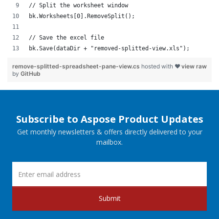
// Split the worksheet window
bk.Worksheets[0].RemoveSplit();
// Save the excel file
bk.Save(dataDir + "removed-splitted-view.xls");
remove-splitted-spreadsheet-pane-view.cs
hosted with ❤
view raw
by
GitHub
Subscribe to Aspose Product Updates
Get monthly newsletters & offers directly delivered to your
mailbox.
Submit