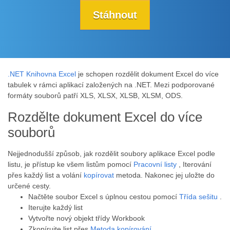
Stáhnout
.NET Knihovna Excel
je schopen rozdělit dokument Excel do více
tabulek v rámci aplikací založených na .NET. Mezi podporované
formáty souborů patří XLS, XLSX, XLSB, XLSM, ODS.
Rozdělte dokument Excel do více
souborů
Nejjednodušší způsob, jak rozdělit soubory aplikace Excel podle
listu, je přístup ke všem listům pomocí
Pracovní listy
, Iterování
přes každý list a volání
kopírovat
metoda. Nakonec jej uložte do
určené cesty.
Načtěte soubor Excel s úplnou cestou pomocí
Třída sešitu
.
Iterujte každý list
Vytvořte nový objekt třídy Workbook
Zkopírujte list přes
Metoda kopírování