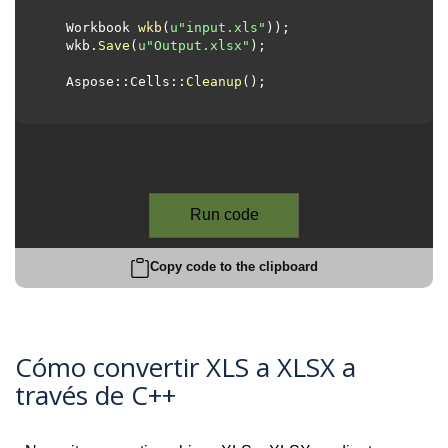
Workbook 
wkb
(
u
"input.xls"
)
)
;

  wkb.
Save
(
u
"Output.xlsx"
);

  Aspose::Cells::
Cleanup
();

Run code
Copy code to the clipboard
Cómo convertir XLS a XLSX a
través de C++