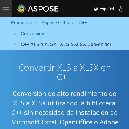
Toggle navigation
Español
Productos
Aspose.Cells
C++
Conversion
C++ XLS a XLSX - XLS a XLSX Convertidor
Convertir XLS a XLSX en
C++
Conversión de alto rendimiento de
XLS a XLSX utilizando la biblioteca
C++ sin necesidad de instalación de
Microsoft Excel, OpenOffice o Adobe