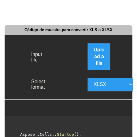
Código de muestra para convertir XLS a XLSX
Uplo
Input
ad a
file
file
Select
format
  Aspose::Cells::
Startup
();
