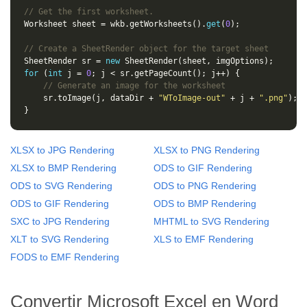
// Get the first worksheet.
Worksheet sheet = wkb.getWorksheets().
get
(
0
// Create a SheetRender object for the target sheet
SheetRender sr = 
new
for
 (
int
 j = 
0
// Generate an image for the worksheet
	sr.toImage(j, dataDir + 
"WToImage-out"
 + j + 
".png"
XLSX to JPG Rendering
XLSX to PNG Rendering
XLSX to BMP Rendering
ODS to GIF Rendering
ODS to SVG Rendering
ODS to PNG Rendering
ODS to GIF Rendering
ODS to BMP Rendering
SXC to JPG Rendering
MHTML to SVG Rendering
XLT to SVG Rendering
XLS to EMF Rendering
FODS to EMF Rendering
Convertir Microsoft Excel en Word