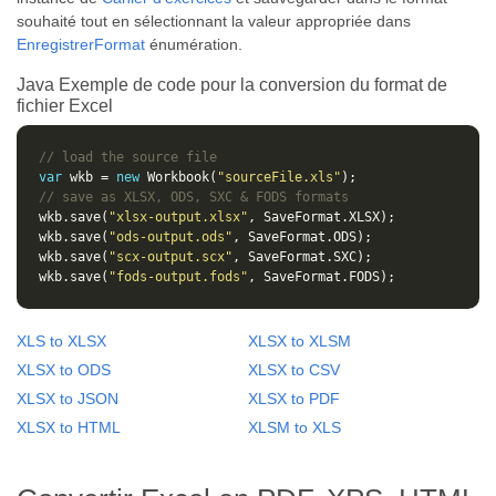
souhaité tout en sélectionnant la valeur appropriée dans
EnregistrerFormat
énumération.
Java Exemple de code pour la conversion du format de
fichier Excel
// load the source file
var
 wkb = 
new
 Workbook(
"sourceFile.xls"
// save as XLSX, ODS, SXC & FODS formats
wkb.save(
"xlsx-output.xlsx"
wkb.save(
"ods-output.ods"
wkb.save(
"scx-output.scx"
wkb.save(
"fods-output.fods"
XLS to XLSX
XLSX to XLSM
XLSX to ODS
XLSX to CSV
XLSX to JSON
XLSX to PDF
XLSX to HTML
XLSM to XLS