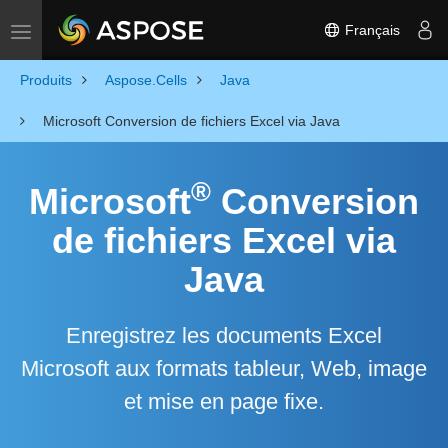
Français
Toggle navigation
Produits
Aspose.Cells
Java
Microsoft Conversion de fichiers Excel via Java
®
Microsoft
Conversion
de fichiers Excel via
Java
Enregistrez les documents Excel
Microsoft aux formats tableur, Web, image
et mise en page fixe.