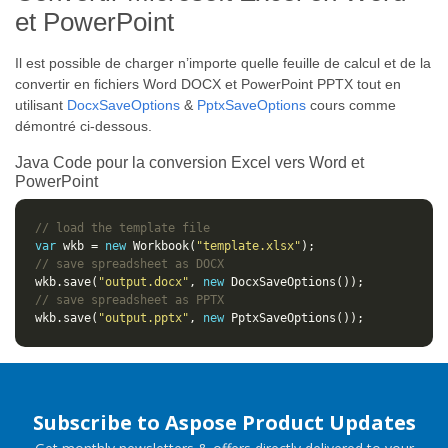
et PowerPoint
Il est possible de charger n’importe quelle feuille de calcul et de la
convertir en fichiers Word DOCX et PowerPoint PPTX tout en
utilisant
DocxSaveOptions
&
PptxSaveOptions
cours comme
démontré ci-dessous.
Java Code pour la conversion Excel vers Word et
PowerPoint
// load the template file
var
 wkb = 
new
 Workbook(
"template.xlsx"
// save spreadsheet as DOCX
wkb.save(
"output.docx"
, 
new
// save spreadsheet as PPTX
wkb.save(
"output.pptx"
, 
new
Subscribe to Aspose Product Updates