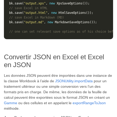
bk.save(
"output.xps"
, 
new
// save Excel in HTML
bk.save(
"output.html"
, 
new
// save Excel in Markdown (MD)
bk.save(
"output.md"
, 
new
// one can set relevant save options as of his choice befor
Convertir JSON en Excel et Excel
en JSON
Les données JSON peuvent être importées dans une instance de
la classe Workbook à l’aide de
JSONUtility.importData
pour un
traitement ultérieur ou une simple conversion vers l’un des
formats pris en charge. De même, les données de la feuille de
calcul peuvent être exportées sous le format JSON en créant un
Gamme
ou des cellules et en appelant le
exportRangeToJson
méthode.