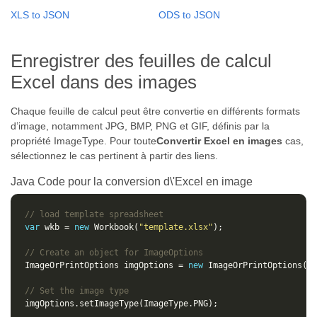
XLS to JSON
ODS to JSON
Enregistrer des feuilles de calcul
Excel dans des images
Chaque feuille de calcul peut être convertie en différents formats
d’image, notamment JPG, BMP, PNG et GIF, définis par la
propriété ImageType. Pour toute
Convertir Excel en images
cas,
sélectionnez le cas pertinent à partir des liens.
Java Code pour la conversion d\'Excel en image
// load template spreadsheet
var
 wkb = 
new
 Workbook(
"template.xlsx"
// Create an object for ImageOptions
ImageOrPrintOptions imgOptions = 
new
// Set the image type