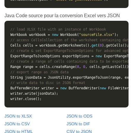
Java Code source pour la conversion Excel vers JSON
// load XLSX file with an instance of Workbook
Workbook workbook = 
new
 Workbook(
"sourceFile.xlsx"
// access CellsCollection of the worksheet containing data 
Cells cells = workbook.getWorksheets().
get
(
0
// create & set ExportRangeToJsonOptions for advanced optio
ExportRangeToJsonOptions exportOptions = 
new
// create a range of cells containing data to be exported
Range range = cells.createRange(
0
, 
0
, cells.getLastCell().g
// export range as JSON data
// write data to disc in JSON format
BufferedWriter writer = 
new
 BufferedWriter(
new
 FileWriter(
"
JSON to XLSX
JSON to ODS
JSON to CSV
JSON to DIF
JSON to HTML
CSV to JSON