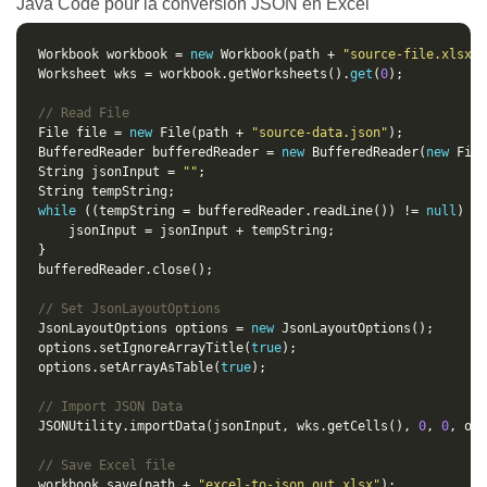
Java Code pour la conversion JSON en Excel
Workbook workbook = 
new
 Workbook(path + 
"source-file.xlsx"
Worksheet wks = workbook.getWorksheets().
get
(
0
// Read File
File file = 
new
 File(path + 
"source-data.json"
BufferedReader bufferedReader = 
new
 BufferedReader(
new
String jsonInput = 
""
while
 ((tempString = bufferedReader.readLine()) != 
null
// Set JsonLayoutOptions
JsonLayoutOptions options = 
new
options.setIgnoreArrayTitle(
true
options.setArrayAsTable(
true
// Import JSON Data
JSONUtility.importData(jsonInput, wks.getCells(), 
0
, 
0
// Save Excel file
workbook.save(path + 
"excel-to-json.out.xlsx"