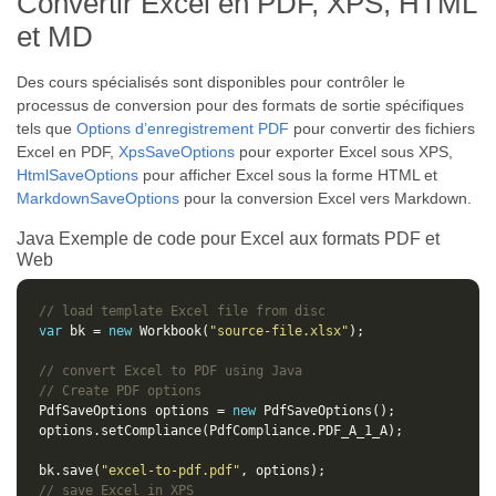
Convertir Excel en PDF, XPS, HTML
et MD
Des cours spécialisés sont disponibles pour contrôler le
processus de conversion pour des formats de sortie spécifiques
tels que
Options d’enregistrement PDF
pour convertir des fichiers
Excel en PDF,
XpsSaveOptions
pour exporter Excel sous XPS,
HtmlSaveOptions
pour afficher Excel sous la forme HTML et
MarkdownSaveOptions
pour la conversion Excel vers Markdown.
Java Exemple de code pour Excel aux formats PDF et
Web
// load template Excel file from disc
var
 bk = 
new
 Workbook(
"source-file.xlsx"
// convert Excel to PDF using Java
// Create PDF options
PdfSaveOptions options = 
new
bk.save(
"excel-to-pdf.pdf"
// save Excel in XPS