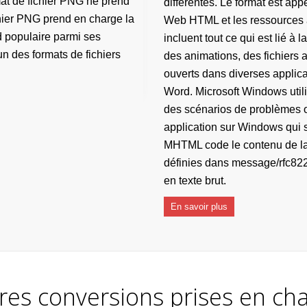
rmat de fichier PNG ne prend
différentes. Le format est appe
chier PNG prend en charge la
Web HTML et les ressources a
d populaire parmi ses
incluent tout ce qui est lié 
un des formats de fichiers
des animations, des fichiers 
ouverts dans diverses applicat
Word. Microsoft Windows utili
des scénarios de problèmes ob
application sur Windows qui 
MHTML code le contenu de la 
définies dans message/rfc822,
en texte brut.
En savoir plus
res conversions prises en ch