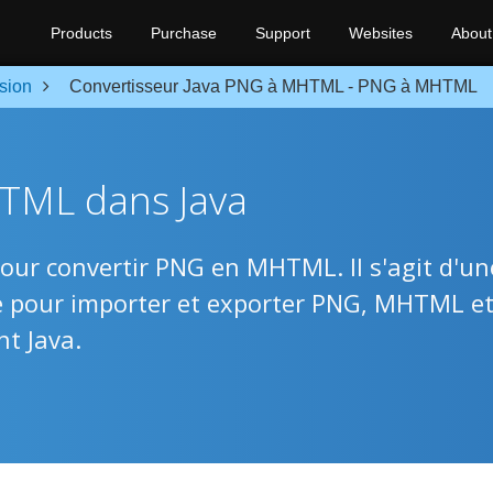
Products
Purchase
Support
Websites
About
sion
Convertisseur Java PNG à MHTML - PNG à MHTML
TML dans Java
pour convertir PNG en MHTML. Il s'agit d'un
lle pour importer et exporter PNG, MHTML e
t Java.