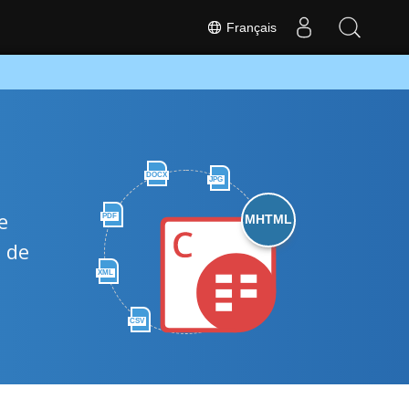
Français
DOCX
JPG
e
PDF
MHTML
t de
XML
CSV