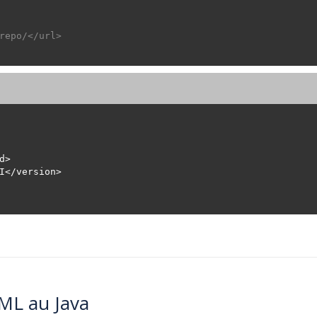
repo/</url>
ML au Java