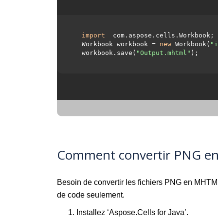
import
 com.aspose.cells.Workbook;

  Workbook workbook = 
new
 Workbook(
"i
  workbook.save(
"Output.mhtml"
);

Comment convertir PNG en
Besoin de convertir les fichiers PNG en MHT
de code seulement.
Installez ‘Aspose.Cells for Java’.