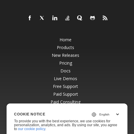
Home
Products
New Releases
Pricing
Docs
Live Demos
Free Support
Paid Support
Paid Consulting
Blog
COOKIE NOTICE
Websites
To provide you with the best experience, we use cookies for
About
personalization, analytics, and ads. By using our site, you agree
to
our cookie policy
.