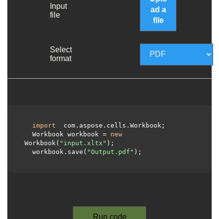
Input
ad a
file
file
Select
format
import
 com.aspose.cells.Workbook;

  Workbook workbook = 
new
Workbook(
"input.xltx"
);

  workbook.save(
"Output.pdf"
);

Run code