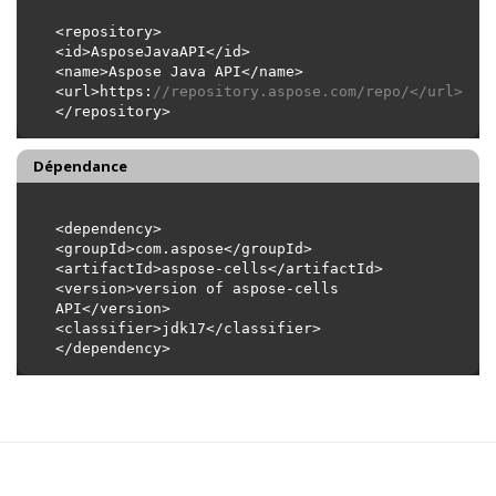
<url>https:
//repository.aspose.com/repo/</url>
Dépendance
<version>version of aspose-cells 