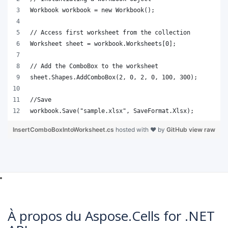
Workbook workbook = new Workbook();
// Access first worksheet from the collection
Worksheet sheet = workbook.Worksheets[0];
// Add the ComboBox to the worksheet
sheet.Shapes.AddComboBox(2, 0, 2, 0, 100, 300);
//Save
workbook.Save("sample.xlsx", SaveFormat.Xlsx);
InsertComboBoxIntoWorksheet.cs
hosted with ❤ by
GitHub
view raw
À propos du Aspose.Cells for .NET