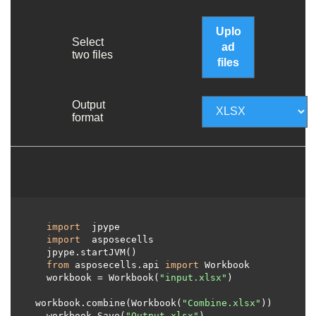
Uplo
Select
ad
two files
files
Output
format
import
 jpype     

import
 asposecells     

  jpype.startJVM() 

from
 asposecells.api 
import
 Workbook

  workbook = Workbook(
"input.xlsx"
)

workbook.combine(Workbook(
"Combine.xlsx"
))

  workbook.Save(
"Output.xlsx"
)
