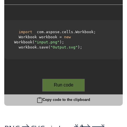
import
 com.aspose.cells.Workbook;

  Workbook workbook = 
new
Workbook(
"input.png"
);

  workbook.save(
"Output.svg"
);

Run code
Copy code to the clipboard