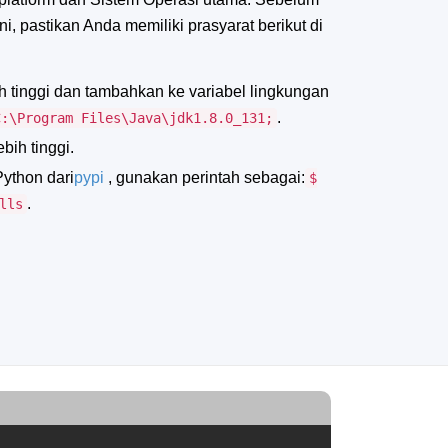
, pastikan Anda memiliki prasyarat berikut di
bih tinggi dan tambahkan ke variabel lingkungan
.
C:\Program Files\Java\jdk1.8.0_131;
ebih tinggi.
Python dari
pypi
, gunakan perintah sebagai:
$
.
lls