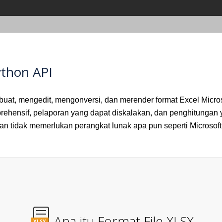
ython API
t, mengedit, mengonversi, dan merender format Excel Microsoft
hensif, pelaporan yang dapat diskalakan, dan penghitungan y
dan tidak memerlukan perangkat lunak apa pun seperti Microsoft
Apa itu Format File XLSX
XLSX