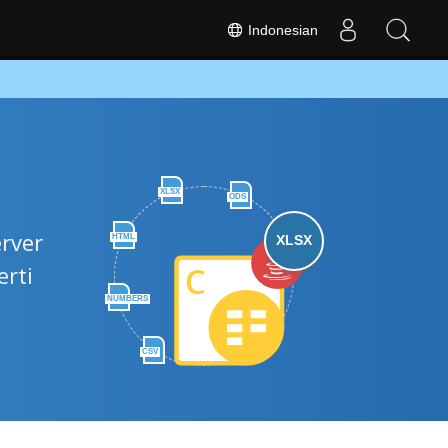
Indonesian
XLSX
ODS
rver
HTML
XLSX
rti
NUMBERS
CSV