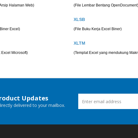
 Arsip Halaman Web)
(File Lembar Bentang OpenDocument
XLSB
Biner Excel)
(File Buku Kerja Excel Biner)
XLTM
 Excel Microsoft)
(Templat Excel yang mendukung Makr
Product Updates
rectly delivered to your mailbox.