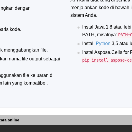
menjalankan kode di bawah ini
ungkan dengan
sistem Anda.
Instal Java 1.8 atau le
aris kode.
PATH, misalnya:
PATH=
Install
Python
3,5 atau l
k menggabungkan file.
Instal Aspose.Cells for 
an nama file output sebagai
pip install aspose-ce
gunakan file keluaran di
m lain yang kompatibel.
cara online