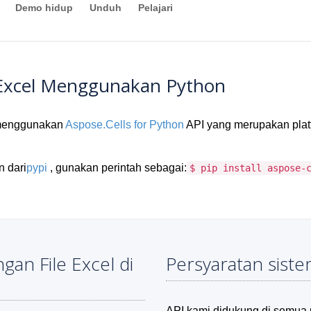
Demo hidup
Unduh
Pelajari
Excel Menggunakan Python
 menggunakan
Aspose.Cells for Python
API yang merupakan pla
n dari
pypi
, gunakan perintah sebagai:
$ pip install aspose-
an File Excel di
Persyaratan sist
API kami didukung di semua 