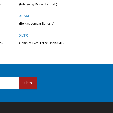
)
(Nilai yang Dipisahkan Tab)
XLSM
(Berkas Lembar Bentang)
XLTX
o)
(Templat Excel Office OpenXML)
Submit