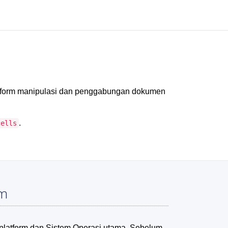
tform manipulasi dan penggabungan dokumen
.
cells
em
platform dan Sistem Operasi utama. Sebelum