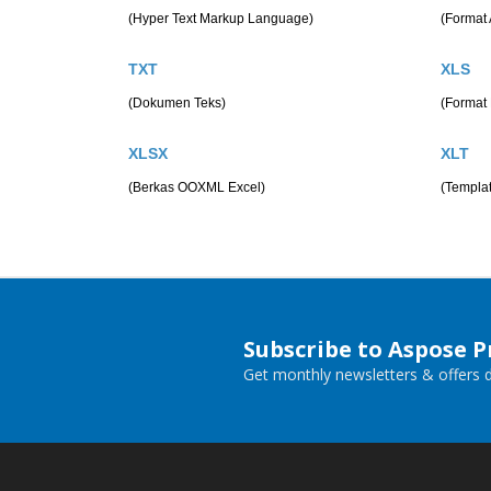
(Hyper Text Markup Language)
(Format
TXT
XLS
(Dokumen Teks)
(Format 
XLSX
XLT
(Berkas OOXML Excel)
(Templat
Subscribe to Aspose 
Get monthly newsletters & offers di