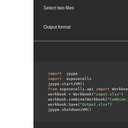
Select two files
Output format
import
 jpype     

import
 asposecells     

  jpype.startJVM() 

from
 asposecells.api 
import
 Workboo
  workbook = Workbook(
"input.xlsx"
)

  workbook.combine(Workbook(
"Combine.
  workbook.Save(
"Output.xlsx"
)

  jpype.shutdownJVM()
