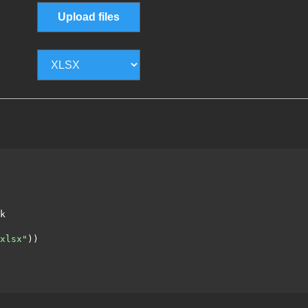
Upload files
k

xlsx"
))
