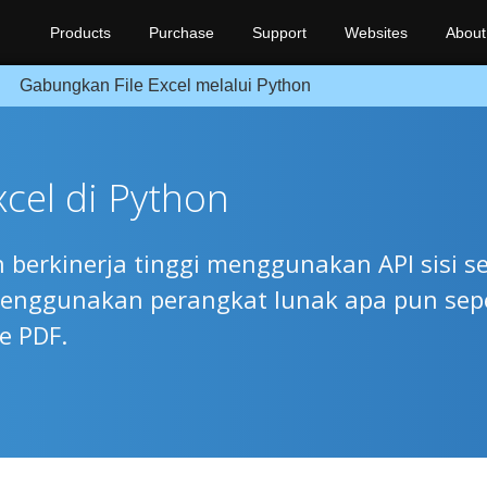
Products
Purchase
Support
Websites
About
Gabungkan File Excel melalui Python
cel di Python
erkinerja tinggi menggunakan API sisi se
 menggunakan perangkat lunak apa pun sepe
e PDF.