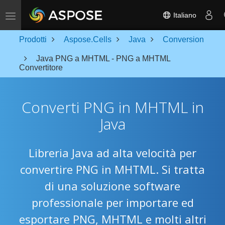
Toggle navigation
Italiano
Prodotti
Aspose.Cells
Java
Conversion
Java PNG a MHTML - PNG a MHTML
Convertitore
Converti PNG in MHTML in
Java
Libreria Java ad alta velocità per
convertire PNG in MHTML. Si tratta
di una soluzione software
professionale per importare ed
esportare PNG, MHTML e molti altri