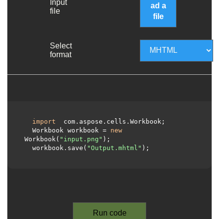
Input
ad a
file
file
Select
format
import
 com.aspose.cells.Workbook;

  Workbook workbook = 
new
Workbook(
"input.png"
);

  workbook.save(
"Output.mhtml"
);

Run code