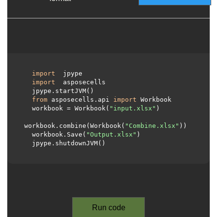
import
 jpype     

import
 asposecells     

  jpype.startJVM() 

from
 asposecells.api 
import
 Workbook

  workbook = Workbook(
"input.xlsx"
)

workbook.combine(Workbook(
"Combine.xlsx"
))

  workbook.Save(
"Output.xlsx"
)

  jpype.shutdownJVM()

Run code