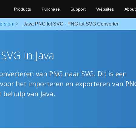
Products
Purchase
Support
Websites
About
ersion
Java PNG tot SVG - PNG tot SVG Converter
SVG in Java
converteren van PNG naar SVG. Dit is een
 voor het importeren en exporteren van PN
 behulp van Java.