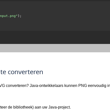
nput.png"
);

te converteren
VG converteren? Java-ontwikkelaars kunnen PNG eenvoudig in 
teer de bibliotheek) aan uw Java-project.