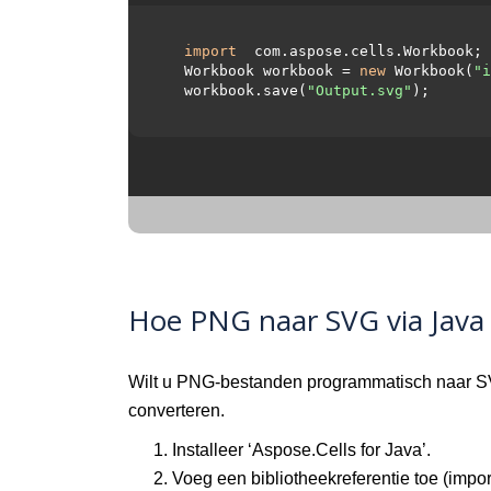
import
 com.aspose.cells.Workbook;

  Workbook workbook = 
new
 Workbook(
"i
  workbook.save(
"Output.svg"
);

Hoe PNG naar SVG via Java 
Wilt u PNG-bestanden programmatisch naar S
converteren.
Installeer ‘Aspose.Cells for Java’.
Voeg een bibliotheekreferentie toe (impor