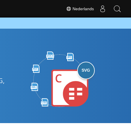
Nederlands
DOCX
JPG
PDF
SVG
G,
XML
CSV