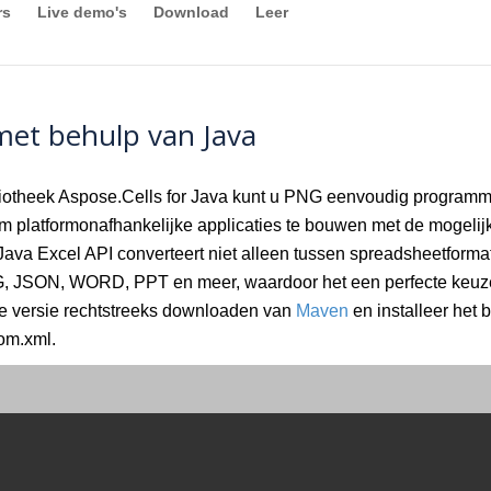
rs
Live demo's
Download
Leer
et behulp van Java
iotheek Aspose.Cells for Java kunt u PNG eenvoudig programm
 om platformonafhankelijke applicaties te bouwen met de mogeli
 Java Excel API converteert niet alleen tussen spreadsheetfor
 JSON, WORD, PPT en meer, waardoor het een perfecte keuze 
te versie rechtstreeks downloaden van
Maven
en installeer het
om.xml.