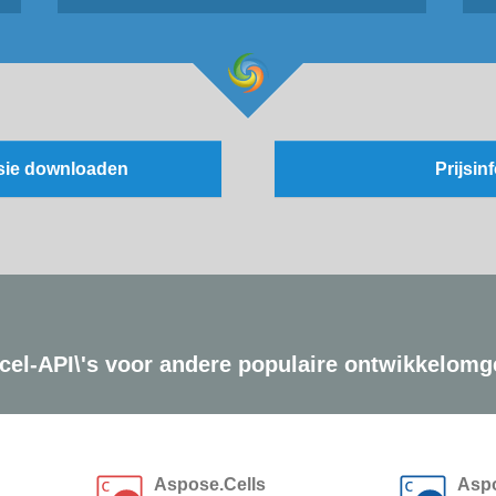
rsie downloaden
Prijsin
xcel-API\'s voor andere populaire ontwikkelomg
Aspose.Cells
Aspo