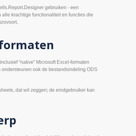
ells.Report.Designer gebruiken - een
lle krachtige functionaliteit en functies die
nzovoort.
tformaten
nclusief “native” Microsoft Excel-formaten
s ondersteunen ook de bestandsindeling ODS
heets, dat wil zeggen; de eindgebruiker kan
erp