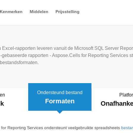
Kenmerken
Middelen
Prijsstelling
u Excel-rapporten leveren vanuit de Microsoft SQL Server Report
cel-gebaseerde rapporten - Aspose.Cells for Reporting Services
tbestandsformaten.
Ondersteund bestand
een
Platfo
Formaten
ik
Onafhankel
 for Reporting Services ondersteunt veelgebruikte spreadsheets
besta