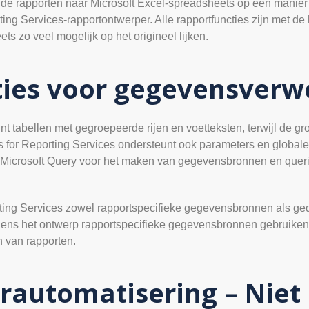
e rapporten naar Microsoft Excel-spreadsheets op een manier dat
ng Services-rapportontwerper. Alle rapportfuncties zijn met 
ts zo veel mogelijk op het origineel lijken.
ties voor gegevensverw
t tabellen met gegroepeerde rijen en voetteksten, terwijl de gr
s for Reporting Services ondersteunt ook parameters en global
icrosoft Query voor het maken van gegevensbronnen en queries;
ting Services zowel rapportspecifieke gegevensbronnen als g
ijdens het ontwerp rapportspecifieke gegevensbronnen gebruik
 van rapporten.
rautomatisering – Niet