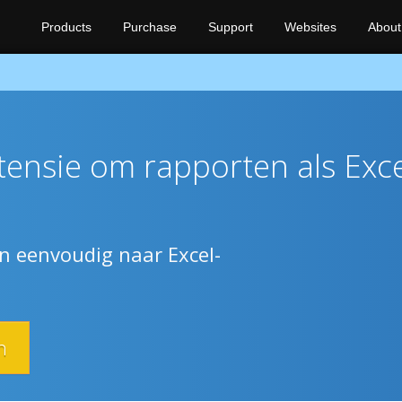
Products
Purchase
Support
Websites
About
tensie om rapporten als Exce
n eenvoudig naar Excel-
n