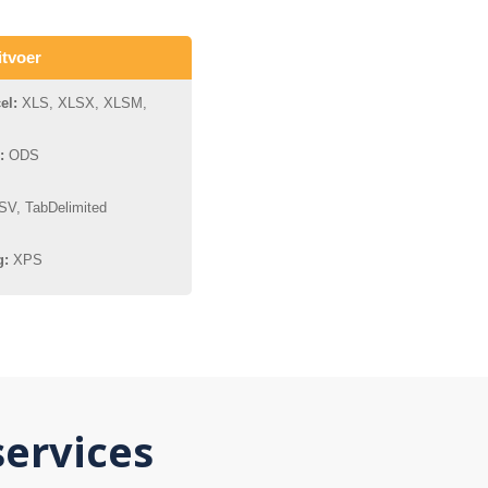
itvoer
el:
XLS, XLSX, XLSM,
:
ODS
V, TabDelimited
g:
XPS
ervices