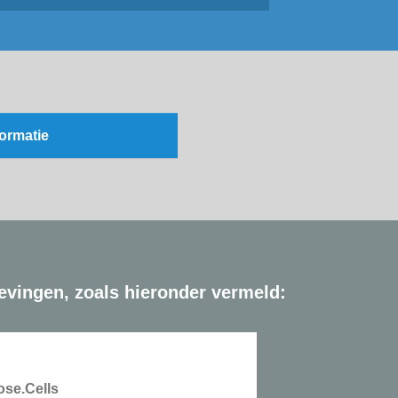
formatie
evingen, zoals hieronder vermeld:
se.Cells