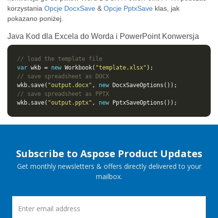
korzystania
Opcje DocxSave
&
Opcje PptxSave
klas, jak
pokazano poniżej.
Java Kod dla Excela do Worda i PowerPoint Konwersja
// load the template file
var
 wkb = 
new
 Workbook(
"template.xlsx"
// save spreadsheet as DOCX
wkb.save(
"output.docx"
, 
new
// save spreadsheet as PPTX
wkb.save(
"output.pptx"
, 
new
Subscribe to Aspose Product Updates
Get monthly newsletters & offers directly delivered to your
mailbox.