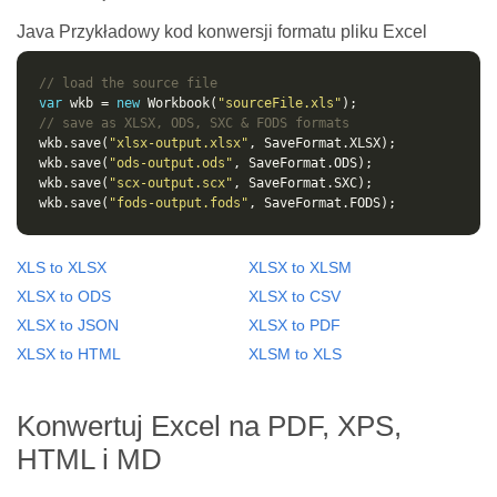
Java Przykładowy kod konwersji formatu pliku Excel
// load the source file
var
 wkb = 
new
 Workbook(
"sourceFile.xls"
// save as XLSX, ODS, SXC & FODS formats
wkb.save(
"xlsx-output.xlsx"
wkb.save(
"ods-output.ods"
wkb.save(
"scx-output.scx"
wkb.save(
"fods-output.fods"
XLS to XLSX
XLSX to XLSM
XLSX to ODS
XLSX to CSV
XLSX to JSON
XLSX to PDF
XLSX to HTML
XLSM to XLS
Konwertuj Excel na PDF, XPS,
HTML i MD