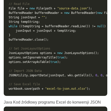
// Read File
File file = 
new
 File(path + 
"source-data.json"
BufferedReader bufferedReader = 
new
 BufferedReader(
new
String jsonInput = 
""
while
 ((tempString = bufferedReader.readLine()) != 
null
// Set JsonLayoutOptions
JsonLayoutOptions options = 
new
options.setIgnoreArrayTitle(
true
options.setArrayAsTable(
true
// Import JSON Data
JSONUtility.importData(jsonInput, wks.getCells(), 
0
, 
0
// Save Excel file
workbook.save(path + 
"excel-to-json.out.xlsx"
Java Kod źródłowy programu Excel do konwersji JSON