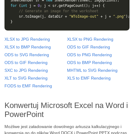
SheetRender sr = 
new
for
 (
int
 j = 
0
// Generate an image for the worksheet
	sr.toImage(j, dataDir + 
"WToImage-out"
 + j + 
".png"
XLSX to JPG Rendering
XLSX to PNG Rendering
XLSX to BMP Rendering
ODS to GIF Rendering
ODS to SVG Rendering
ODS to PNG Rendering
ODS to GIF Rendering
ODS to BMP Rendering
SXC to JPG Rendering
MHTML to SVG Rendering
XLT to SVG Rendering
XLS to EMF Rendering
FODS to EMF Rendering
Konwertuj Microsoft Excel na Word i
PowerPoint
Możliwe jest załadowanie dowolnego arkusza kalkulacyjnego i
konwersja go do plików Word DOCX i PowerPoint PPTX podczas