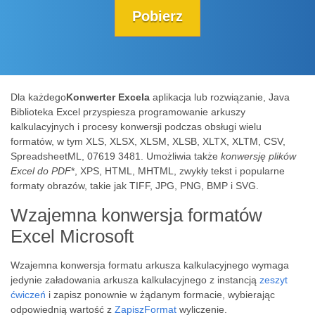
Pobierz
Dla każdego
Konwerter Excela
aplikacja lub rozwiązanie, Java
Biblioteka Excel przyspiesza programowanie arkuszy
kalkulacyjnych i procesy konwersji podczas obsługi wielu
formatów, w tym XLS, XLSX, XLSM, XLSB, XLTX, XLTM, CSV,
SpreadsheetML, 07619 3481. Umożliwia także
konwersję plików
Excel do PDF
*, XPS, HTML, MHTML, zwykły tekst i popularne
formaty obrazów, takie jak TIFF, JPG, PNG, BMP i SVG.
Wzajemna konwersja formatów
Excel Microsoft
Wzajemna konwersja formatu arkusza kalkulacyjnego wymaga
jedynie załadowania arkusza kalkulacyjnego z instancją
zeszyt
ćwiczeń
i zapisz ponownie w żądanym formacie, wybierając
odpowiednią wartość z
ZapiszFormat
wyliczenie.