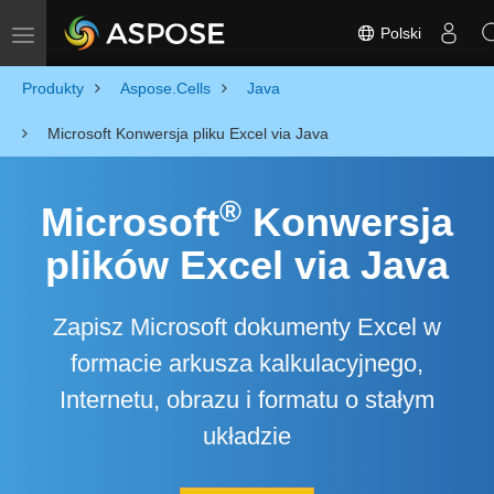
Polski
Toggle navigation
Produkty
Aspose.Cells
Java
Microsoft Konwersja pliku Excel via Java
®
Microsoft
Konwersja
plików Excel via Java
Zapisz Microsoft dokumenty Excel w
formacie arkusza kalkulacyjnego,
Internetu, obrazu i formatu o stałym
układzie