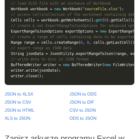
// load XLSX file with an instance of Workbook
Workbook workbook = 
new
 Workbook(
"sourceFile.xlsx"
// access CellsCollection of the worksheet containing data 
Cells cells = workbook.getWorksheets().
get
(
0
// create & set ExportRangeToJsonOptions for advanced optio
ExportRangeToJsonOptions exportOptions = 
new
// create a range of cells containing data to be exported
Range range = cells.createRange(
0
, 
0
, cells.getLastCell().g
// export range as JSON data
// write data to disc in JSON format
BufferedWriter writer = 
new
 BufferedWriter(
new
 FileWriter(
"
JSON to XLSX
JSON to ODS
JSON to CSV
JSON to DIF
JSON to HTML
CSV to JSON
XLS to JSON
ODS to JSON
Zapisz arkusze programu Excel w