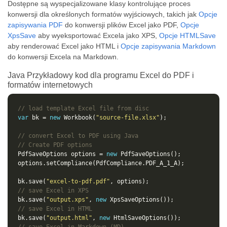
Dostępne są wyspecjalizowane klasy kontrolujące proces
konwersji dla określonych formatów wyjściowych, takich jak
Opcje
zapisywania PDF
do konwersji plików Excel jako PDF,
Opcje
XpsSave
aby wyeksportować Excela jako XPS,
Opcje HTMLSave
aby renderować Excel jako HTML i
Opcje zapisywania Markdown
do konwersji Excela na Markdown.
Java Przykładowy kod dla programu Excel do PDF i
formatów internetowych
// load template Excel file from disc
var
 bk = 
new
 Workbook(
"source-file.xlsx"
// convert Excel to PDF using Java
// Create PDF options
PdfSaveOptions options = 
new
bk.save(
"excel-to-pdf.pdf"
// save Excel in XPS
bk.save(
"output.xps"
, 
new
// save Excel in HTML
bk.save(
"output.html"
, 
new