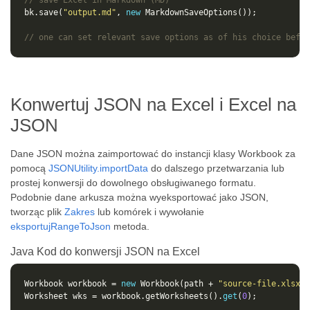
// save Excel in Markdown (MD)
bk.save(
"output.md"
, 
new
// one can set relevant save options as of his choice befor
Konwertuj JSON na Excel i Excel na
JSON
Dane JSON można zaimportować do instancji klasy Workbook za
pomocą
JSONUtility.importData
do dalszego przetwarzania lub
prostej konwersji do dowolnego obsługiwanego formatu.
Podobnie dane arkusza można wyeksportować jako JSON,
tworząc plik
Zakres
lub komórek i wywołanie
eksportujRangeToJson
metoda.
Java Kod do konwersji JSON na Excel
Workbook workbook = 
new
 Workbook(path + 
"source-file.xlsx"
Worksheet wks = workbook.getWorksheets().
get
(
0