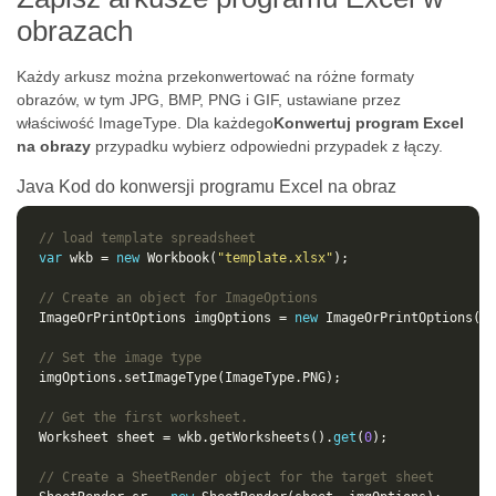
obrazach
Każdy arkusz można przekonwertować na różne formaty
obrazów, w tym JPG, BMP, PNG i GIF, ustawiane przez
właściwość ImageType. Dla każdego
Konwertuj program Excel
na obrazy
przypadku wybierz odpowiedni przypadek z łączy.
Java Kod do konwersji programu Excel na obraz
// load template spreadsheet
var
 wkb = 
new
 Workbook(
"template.xlsx"
// Create an object for ImageOptions
ImageOrPrintOptions imgOptions = 
new
// Set the image type
// Get the first worksheet.
Worksheet sheet = wkb.getWorksheets().
get
(
0
// Create a SheetRender object for the target sheet