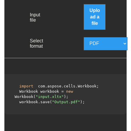
Uplo
Input
ad a
file
file
Select
format
import
 com.aspose.cells.Workbook;

  Workbook workbook = 
new
Workbook(
"input.xltx"
);

  workbook.save(
"Output.pdf"
);
