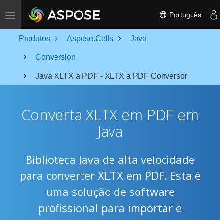
Toggle navigation
Português
Produtos
Aspose.Cells
Java
Conversion
Java XLTX a PDF - XLTX a PDF Conversor
Converta XLTX em PDF em
Java
Biblioteca Java de alta velocidade
para converter XLTX em PDF. Esta é
uma solução de software
profissional para importar e