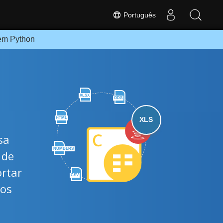
Português
em Python
XLSX
ODS
HTML
XLS
sa
NUMBERS
 de
ortar
CSV
tos