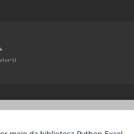
k

xlsx"
))

r meio da biblioteca Python Excel