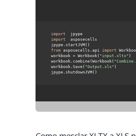
import
 jpype     

import
 asposecells     

  jpype.startJVM() 

from
 asposecells.api 
import
 Workboo
  workbook = Workbook(
"input.xltx"
)

  workbook.combine(Workbook(
"Combine.
  workbook.Save(
"Output.xls"
)

  jpype.shutdownJVM()

Como mesclar XLTX a XLS po