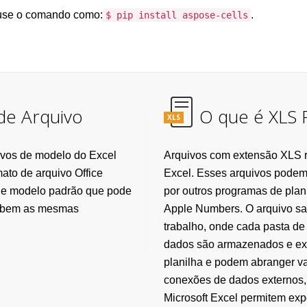
use o comando como:
.
$ pip install aspose-cells
de Arquivo
O que é XLS 
XLS
ivos de modelo do Excel
Arquivos com extensão XLS r
ato de arquivo Office
Excel. Esses arquivos podem 
de modelo padrão que pode
por outros programas de pla
exibem as mesmas
Apple Numbers. O arquivo sa
trabalho, onde cada pasta de
dados são armazenados e exi
planilha e podem abranger va
conexões de dados externos, 
Microsoft Excel permitem exp