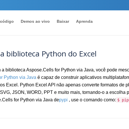
 código
Demos ao vivo
Baixar
Aprenda
a biblioteca Python do Excel
biblioteca Aspose.Cells for Python via Java, você pode mes
or Python via Java
é capaz de construir aplicativos multiplatafo
uivos Excel. Python Excel API não apenas converte formatos de 
VG, JSON, WORD, PPT e muito mais, tornando-o a escolha per
.Cells for Python via Java de
pypi
, use o comando como:
$ pip