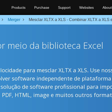
Products
Purchase
Support
Websites
About
Merger
Mesclar XLTX a XLS - Combinar XLTX a XLS 
r meio da biblioteca Excel
velocidade para mesclar XLTX a XLS. Use nos
olver software independente de plataforma
 solução de software profissional para imp
e, PDF, HTML, image e muitos outros forma