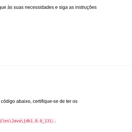
que às suas necessidades e siga as instruções
ódigo abaixo, certifique-se de ter os
.
iles\Java\jdk1.8.0_131;