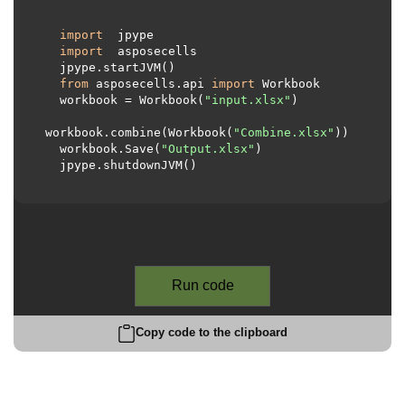
import
 jpype     

import
 asposecells     

  jpype.startJVM() 

from
 asposecells.api 
import
 Workbook

  workbook = Workbook(
"input.xlsx"
)

workbook.combine(Workbook(
"Combine.xlsx"
))

  workbook.Save(
"Output.xlsx"
)

  jpype.shutdownJVM()

Run code
Copy code to the clipboard