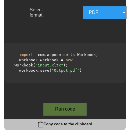
Select
format
import
 com.aspose.cells.Workbook;

  Workbook workbook = 
new
Workbook(
"input.xltx"
);

  workbook.save(
"Output.pdf"
);

Run code
Copy code to the clipboard