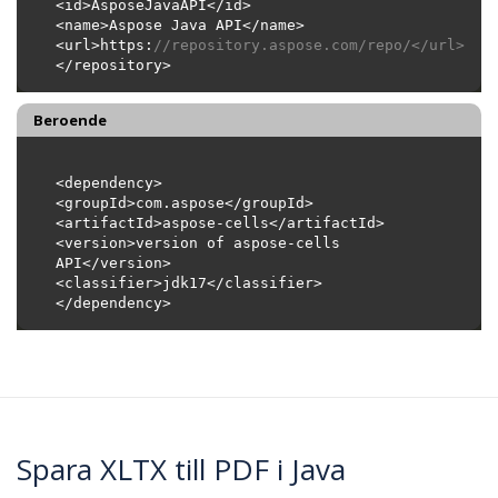
<url>https:
//repository.aspose.com/repo/</url>
Beroende
<version>version of aspose-cells 
Spara XLTX till PDF i Java