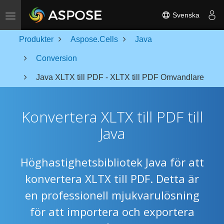
Toggle navigation
Svenska
Produkter
Aspose.Cells
Java
Conversion
Java XLTX till PDF - XLTX till PDF Omvandlare
Konvertera XLTX till PDF till
Java
Höghastighetsbibliotek Java för att
konvertera XLTX till PDF. Detta är
en professionell mjukvarulösning
för att importera och exportera