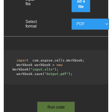
ad a
file
file
Select
format
import
 com.aspose.cells.Workbook;

  Workbook workbook = 
new
Workbook(
"input.xltx"
);

  workbook.save(
"Output.pdf"
);

Run code