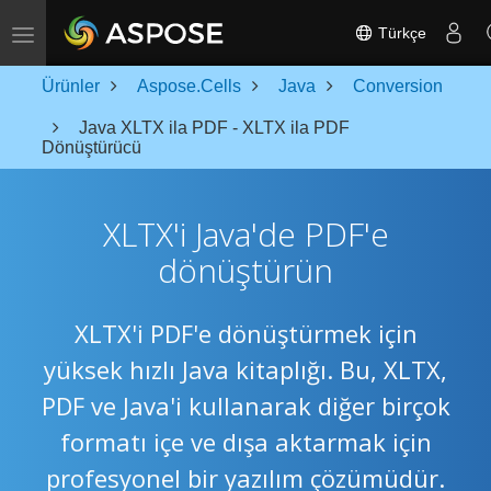
Toggle navigation
Türkçe
Ürünler
Aspose.Cells
Java
Conversion
Java XLTX ila PDF - XLTX ila PDF
Dönüştürücü
XLTX'i Java'de PDF'e
dönüştürün
XLTX'i PDF'e dönüştürmek için
yüksek hızlı Java kitaplığı. Bu, XLTX,
PDF ve Java'i kullanarak diğer birçok
formatı içe ve dışa aktarmak için
profesyonel bir yazılım çözümüdür.