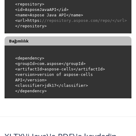
<url>https:
//repository.aspose.com/repo/</url>
Bağımlılık
<version>version of aspose-cells 