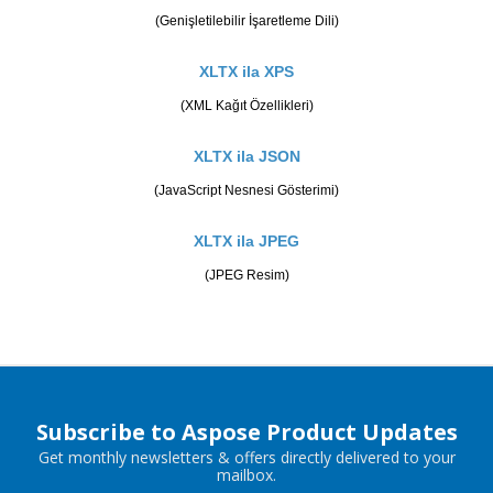
(Genişletilebilir İşaretleme Dili)
XLTX ila XPS
(XML Kağıt Özellikleri)
XLTX ila JSON
(JavaScript Nesnesi Gösterimi)
XLTX ila JPEG
(JPEG Resim)
Subscribe to Aspose Product Updates
Get monthly newsletters & offers directly delivered to your
mailbox.