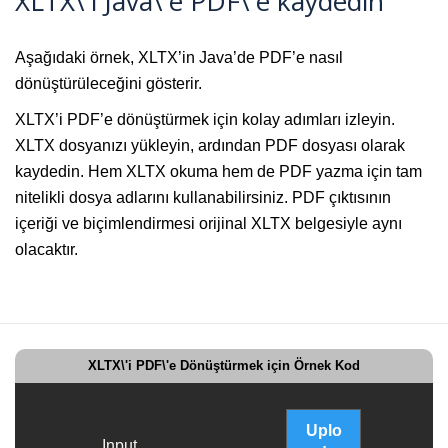
XLTX\'i Java\'e PDF\'e kaydedin
Aşağıdaki örnek, XLTX’in Java’de PDF’e nasıl
dönüştürüleceğini gösterir.
XLTX’i PDF’e dönüştürmek için kolay adımları izleyin.
XLTX dosyanızı yükleyin, ardından PDF dosyası olarak
kaydedin. Hem XLTX okuma hem de PDF yazma için tam
nitelikli dosya adlarını kullanabilirsiniz. PDF çıktısının
içeriği ve biçimlendirmesi orijinal XLTX belgesiyle aynı
olacaktır.
XLTX\'i PDF\'e Dönüştürmek için Örnek Kod
Uplo
Input