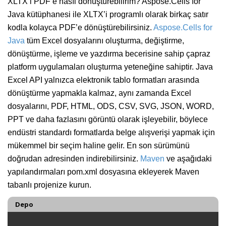
XLTX’i PDF’e nasıl dönüştürebilirim? Aspose.Cells for
Java kütüphanesi ile XLTX’i programlı olarak birkaç satır
kodla kolayca PDF’e dönüştürebilirsiniz.
Aspose.Cells for
Java
tüm Excel dosyalarını oluşturma, değiştirme,
dönüştürme, işleme ve yazdırma becerisine sahip çapraz
platform uygulamaları oluşturma yeteneğine sahiptir. Java
Excel API yalnızca elektronik tablo formatları arasında
dönüştürme yapmakla kalmaz, aynı zamanda Excel
dosyalarını, PDF, HTML, ODS, CSV, SVG, JSON, WORD,
PPT ve daha fazlasını görüntü olarak işleyebilir, böylece
endüstri standardı formatlarda belge alışverişi yapmak için
mükemmel bir seçim haline gelir. En son sürümünü
doğrudan adresinden indirebilirsiniz.
Maven
ve aşağıdaki
yapılandırmaları pom.xml dosyasına ekleyerek Maven
tabanlı projenize kurun.
Depo