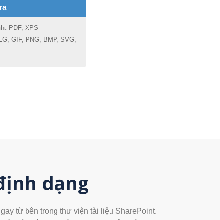
ra
nh:
PDF, XPS
G, GIF, PNG, BMP, SVG,
 định dạng
ay từ bên trong thư viện tài liệu SharePoint.