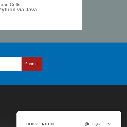
ose.Cells
Python via Java
Submit
COOKIE NOTICE