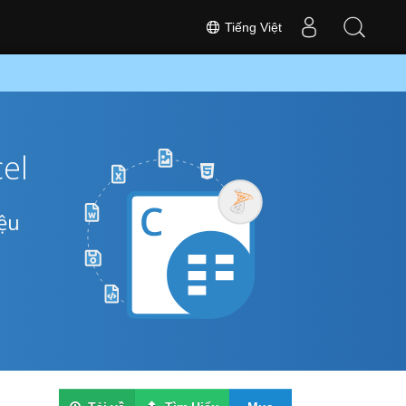
Tiếng Việt
el
iệu