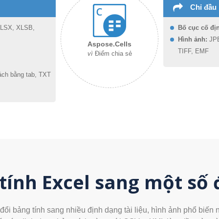
Chỉ đầu 
LSX, XLSB,
Bố cục cố đị
Hình ảnh:
JPE
Aspose.Cells
TIFF, EMF
vì
Điểm chia sẻ
ch bằng tab, TXT
tính Excel sang một số
i bảng tính sang nhiều định dạng tài liệu, hình ảnh phổ biến ng