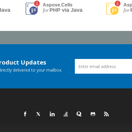
Aspose.Cells
Asp
Java
for
PHP via Java
for
Product Updates
rectly delivered to your mailbox.