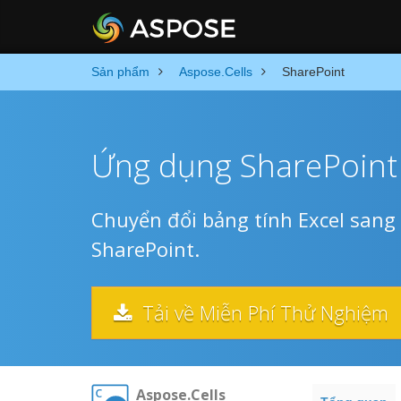
Sản phẩm
Aspose.Cells
SharePoint
Ứng dụng SharePoint 
Chuyển đổi bảng tính Excel sang 
SharePoint.
Tải về Miễn Phí Thử Nghiệm
Aspose.Cells