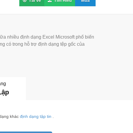
Tải về
Tìm Hiểu
Mua
giữa nhiều định dạng Excel Microsoft phổ biến
ông có trong hỗ trợ định dạng tệp gốc của
ảng
Lập
 dạng khác
định dạng tập tin
.