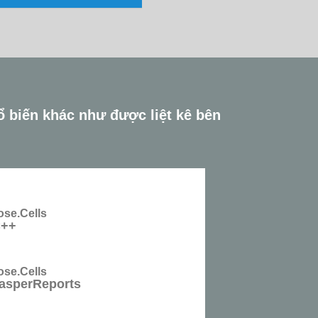
ổ biến khác như được liệt kê bên
se.Cells
++
se.Cells
asperReports