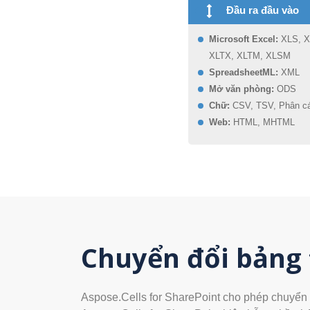
Đầu ra đầu vào
Microsoft Excel:
XLS, X
XLTX, XLTM, XLSM
SpreadsheetML:
XML
Mở văn phòng:
ODS
Chữ:
CSV, TSV, Phân cá
Web:
HTML, MHTML
Chuyển đổi bảng 
Aspose.Cells for SharePoint cho phép chuyển đổ