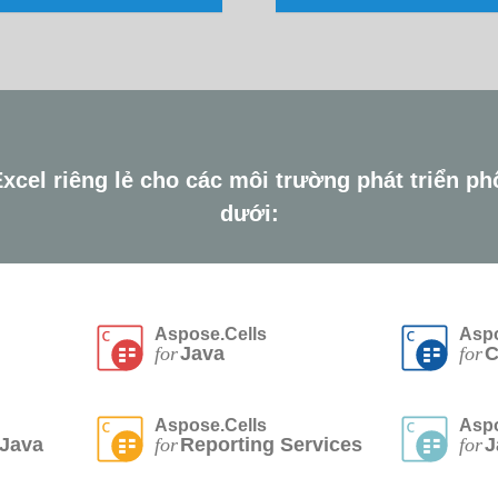
xcel riêng lẻ cho các môi trường phát triển ph
dưới:
Aspose.Cells
Aspo
for
Java
for
C
Aspose.Cells
Aspo
 Java
for
Reporting Services
for
J