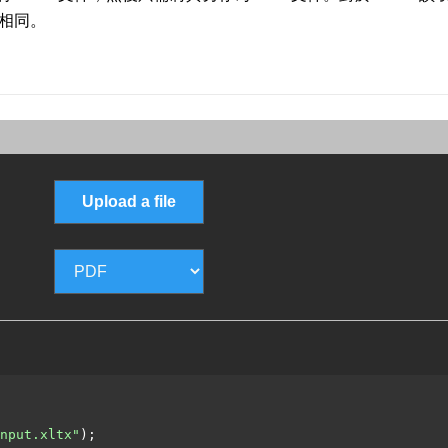
件相同。
Upload a file
nput.xltx"
);
