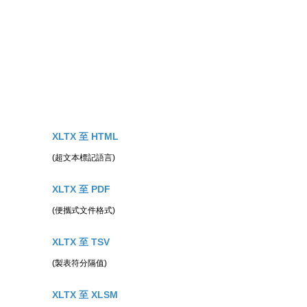
。
XLTX 至 HTML
(超文本標記語言)
XLTX 至 PDF
(便攜式文件格式)
XLTX 至 TSV
(製表符分隔值)
XLTX 至 XLSM